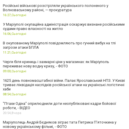
Російські військові розстріляли українського полоненого у
Волноваському районі, — прокуратура
16:27,
Сьогодні
У Маріуполі окупаційна адміністрація оскаржує визнане російськими
судами право власності на житло
16:06,
Сьогодні
В окупованому Маріуполі повідомляють про гучний вибух на тлі
загрози атаки БПЛА
11:21,
Сьогодні
Черги біля криниць і захмарні ціни у магазинах: як Маріуполь
переживає нову водну кризу, - ФОТО
09:00,
Сьогодні
1625 день повномасштабної війни. Палає Ярославський НПЗ. У Києві
триває ліквідація наслідків російської атаки на українські логістичні
хаби
08:54,
Сьогодні
"Птахи Одіна" оприлюднили доти неопубліковані кадри бойової
роботи, - ВІДЕО
20:54,
Вчора
Маріуполець Андрій Бєдняков зіграє тата Петрика П’яточкина у
новому українському фільмі, - ФОТО