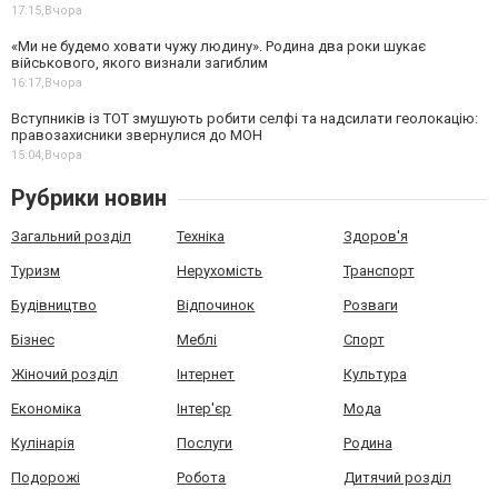
17:15,
Вчора
«Ми не будемо ховати чужу людину». Родина два роки шукає
військового, якого визнали загиблим
16:17,
Вчора
Вступників із ТОТ змушують робити селфі та надсилати геолокацію:
правозахисники звернулися до МОН
15:04,
Вчора
Рубрики новин
Загальний розділ
Техніка
Здоров'я
Туризм
Нерухомість
Транспорт
Будівництво
Відпочинок
Розваги
Бізнес
Меблі
Спорт
Жіночий розділ
Інтернет
Культура
Економіка
Інтер'єр
Мода
Кулінарія
Послуги
Родина
Подорожі
Робота
Дитячий розділ