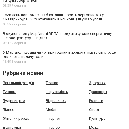
та куди звертатися
09:35,
7 серпня
1626 день повномасштабної війни. Горить черговий WB у
Єкатеринбурзі. ЗСУ атакували військові цілі у Маріуполі
08:55,
7 серпня
В окупованому Маріуполі БПЛА знову атакували енергетичну
інфраструктуру, — ВІДЕО
08:47,
7 серпня
У Маріуполі щодня на чотири години відключатимуть світло: це
вплине на подачу води
16:45,
6 серпня
Рубрики новин
Загальний розділ
Техніка
Здоров'я
Туризм
Нерухомість
Транспорт
Будівництво
Відпочинок
Розваги
Бізнес
Меблі
Спорт
Жіночий розділ
Інтернет
Культура
Економіка
Інтер'єр
Мода