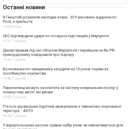
Останні новини
В Генштабі розкрили наслідки атаки . ЗСУ масовано вдарили по
Росії, є прильоти
14:56,
Вчора
СБС підтвердили удари по чотирьох підстанціях у Маріуполі
19:31,
7 серпня
Дезертирував під час оборони Маріуполя і перейшов на бік РФ:
прикордоннику повідомили про підозру
14:44,
7 серпня
Волноваського священника засудили на 15 років тюрми за
пособництво окупантам
13:00,
7 серпня
Переселенці можуть не платити за частину комунальних послуг у
покинутому житлі: які умови
10:06,
7 серпня
П’ятьох українських підлітків евакуювали з тимчасово окупованої
території, - ФОТО
09:53,
7 серпня
У маріупольських школах триває набір учнів: як навчатимуться діти