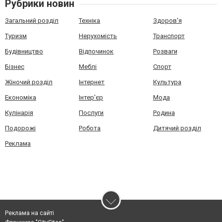
Рубрики новин
Загальний розділ
Техніка
Здоров'я
Туризм
Нерухомість
Транспорт
Будівництво
Відпочинок
Розваги
Бізнес
Меблі
Спорт
Жіночий розділ
Інтернет
Культура
Економіка
Інтер'єр
Мода
Кулінарія
Послуги
Родина
Подорожі
Робота
Дитячий розділ
Реклама
Реклама на сайті