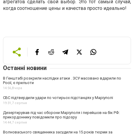
агрегатов сделать свой выбор. Это тот самый случай,
когда соотношение цены и качества просто идеально!
Останні новини
В Генштабі розкрили наслідки атаки . ЗСУ масовано вдарили по
Росії, є прильоти
14:56,
Вчора
СБС підтвердили удари по чотирьох підстанціях у Маріуполі
19:31,
7 серпня
Дезертирував під час оборони Маріуполя і перейшов на бік РФ:
прикордоннику повідомили про підозру
14:44,
7 серпня
Волноваського священника засудили на 15 років тюрми за