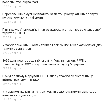
пособництво окупантам
13:00,
7 серпня
Переселенці можуть не платити за частину комунальних послуг у
покинутому житлі: які умови
10:06,
7 серпня
П’ятьох українських підлітків евакуювали з тимчасово окупованої
території, - ФОТО
09:53,
7 серпня
У маріупольських школах триває набір учнів: як навчатимуться діти
та куди звертатися
09:35,
7 серпня
1626 день повномасштабної війни. Горить черговий WB у
Єкатеринбурзі. ЗСУ атакували військові цілі у Маріуполі
08:55,
7 серпня
В окупованому Маріуполі БПЛА знову атакували енергетичну
інфраструктуру, — ВІДЕО
08:47,
7 серпня
У Маріуполі щодня на чотири години відключатимуть світло: це
вплине на подачу води
16:45,
6 серпня