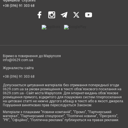
Франшиза "CitySites"
+38 (096) 91 303 68
Віримо в повернення до Маріуполя
info@0629.com.ua
Журналисты сайта
+38 (096) 91 303 68
Допускається цитування матеріалів без отримання попередньої згоди
0629.com.ua за умови розміщення в тексті обов'язкового посилання на
0629.com.ua - Сайт міста Маріуполя. Для інтернет-видань обов'язкове
розміщення прямого, відкритого для пошукових систем гіперпосилання
на цитовані статті не нижче другого абзацу в тексті або в якості джерела.
Порушення виняткових прав переслідується Законом.
Матеріали з плашками "Новини компаній", "Промо", "Партнерський
матеріал", "Партнерський спецпроєкт", "Політичні новини", "Пресреліз",
"PR", "Офіційно", "Політична реклама" публікуються на правах реклами.