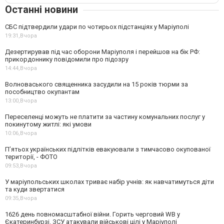
Останні новини
СБС підтвердили удари по чотирьох підстанціях у Маріуполі
19:31,
Вчора
Дезертирував під час оборони Маріуполя і перейшов на бік РФ:
прикордоннику повідомили про підозру
14:44,
Вчора
Волноваського священника засудили на 15 років тюрми за
пособництво окупантам
13:00,
Вчора
Переселенці можуть не платити за частину комунальних послуг у
покинутому житлі: які умови
10:06,
Вчора
П’ятьох українських підлітків евакуювали з тимчасово окупованої
території, - ФОТО
09:53,
Вчора
У маріупольських школах триває набір учнів: як навчатимуться діти
та куди звертатися
09:35,
Вчора
1626 день повномасштабної війни. Горить черговий WB у
Єкатеринбурзі. ЗСУ атакували військові цілі у Маріуполі