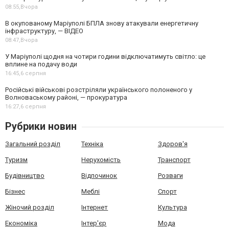
08:55,
Вчора
В окупованому Маріуполі БПЛА знову атакували енергетичну
інфраструктуру, — ВІДЕО
08:47,
Вчора
У Маріуполі щодня на чотири години відключатимуть світло: це
вплине на подачу води
16:45,
6 серпня
Російські військові розстріляли українського полоненого у
Волноваському районі, — прокуратура
16:27,
6 серпня
Рубрики новин
Загальний розділ
Техніка
Здоров'я
Туризм
Нерухомість
Транспорт
Будівництво
Відпочинок
Розваги
Бізнес
Меблі
Спорт
Жіночий розділ
Інтернет
Культура
Економіка
Інтер'єр
Мода