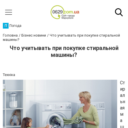
П
Погода
Головна
Бізнес новини
Что учитывать при покупке стиральной
машины?
Что учитывать при покупке стиральной
машины?
Техніка
Ст
ир
ал
ьн
ая
м
а
ш