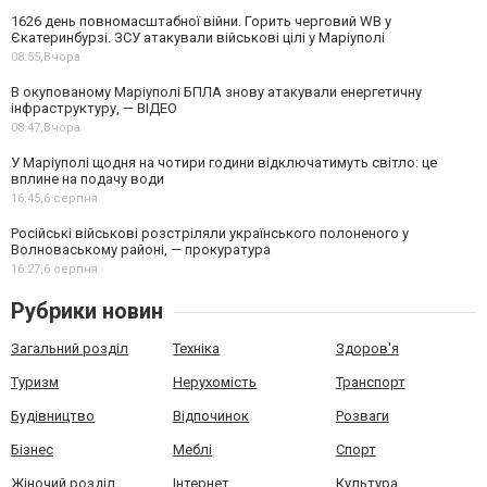
1626 день повномасштабної війни. Горить черговий WB у
Єкатеринбурзі. ЗСУ атакували військові цілі у Маріуполі
08:55,
Вчора
В окупованому Маріуполі БПЛА знову атакували енергетичну
інфраструктуру, — ВІДЕО
08:47,
Вчора
У Маріуполі щодня на чотири години відключатимуть світло: це
вплине на подачу води
16:45,
6 серпня
Російські військові розстріляли українського полоненого у
Волноваському районі, — прокуратура
16:27,
6 серпня
Рубрики новин
Загальний розділ
Техніка
Здоров'я
Туризм
Нерухомість
Транспорт
Будівництво
Відпочинок
Розваги
Бізнес
Меблі
Спорт
Жіночий розділ
Інтернет
Культура