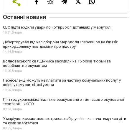
Останні новини
СБС підтвердили удари по чотирьох підстанціях у Маріуполі
19:31,
Вчора
Дезертирував під час оборони Маріуполя і перейшов на бік РФ:
прикордоннику повідомили про підозру
14:44,
Вчора
Волноваського священника засудили на 15 років тюрми за
пособництво окупантам
13:00,
Вчора
Переселенці можуть не платити за частину комунальних послуг у
покинутому житлі: які умови
10:06,
Вчора
П’ятьох українських підлітків евакуювали з тимчасово окупованої
території, - ФОТО
09:53,
Вчора
У маріупольських школах триває набір учнів: як навчатимуться діти
та куди звертатися
09:35,
Вчора