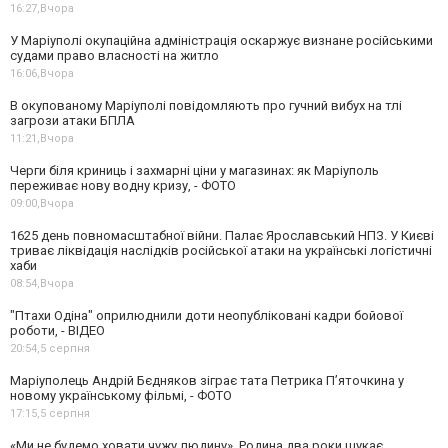
16:27,
Вчора
У Маріуполі окупаційна адміністрація оскаржує визнане російськими
судами право власності на житло
16:06,
Вчора
В окупованому Маріуполі повідомляють про гучний вибух на тлі
загрози атаки БПЛА
11:21,
Вчора
Черги біля криниць і захмарні ціни у магазинах: як Маріуполь
переживає нову водну кризу, - ФОТО
09:00,
Вчора
1625 день повномасштабної війни. Палає Ярославський НПЗ. У Києві
триває ліквідація наслідків російської атаки на українські логістичні
хаби
08:54,
Вчора
"Птахи Одіна" оприлюднили доти неопубліковані кадри бойової
роботи, - ВІДЕО
20:54,
5 серпня
Маріуполець Андрій Бєдняков зіграє тата Петрика П’яточкина у
новому українському фільмі, - ФОТО
17:15,
5 серпня
«Ми не будемо ховати чужу людину». Родина два роки шукає