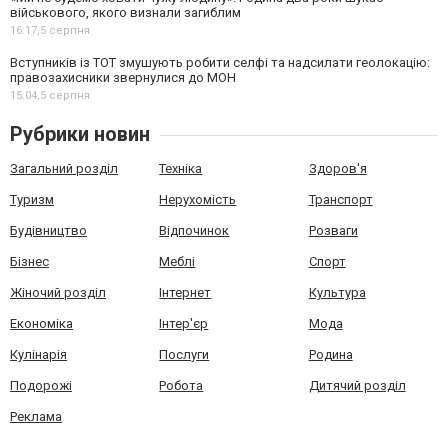
військового, якого визнали загиблим
16:17,
5 серпня
Вступників із ТОТ змушують робити селфі та надсилати геолокацію:
правозахисники звернулися до МОН
15:04,
5 серпня
Рубрики новин
Загальний розділ
Техніка
Здоров'я
Туризм
Нерухомість
Транспорт
Будівництво
Відпочинок
Розваги
Бізнес
Меблі
Спорт
Жіночий розділ
Інтернет
Культура
Економіка
Інтер'єр
Мода
Кулінарія
Послуги
Родина
Подорожі
Робота
Дитячий розділ
Реклама