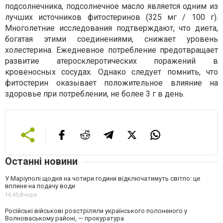
подсолнечника, подсолнечное масло является одним из
лучших источников фитостеринов (325 мг / 100 г).
Многолетние исследования подтверждают, что диета,
богатая этими соединениями, снижает уровень
холестерина. Ежедневное потребление предотвращает
развитие атеросклеротических поражений в
кровеносных сосудах. Однако следует помнить, что
фитостерин оказывает положительное влияние на
здоровье при потреблении, не более 3 г в день.
Останні новини
У Маріуполі щодня на чотири години відключатимуть світло: це
вплине на подачу води
16:45,
Вчора
Російські військові розстріляли українського полоненого у
Волноваському районі, — прокуратура