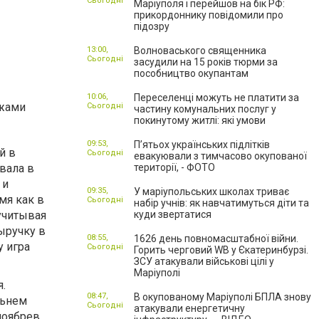
Сьогодні
Маріуполя і перейшов на бік РФ:
прикордоннику повідомили про
підозру
13:00,
Волноваського священника
Сьогодні
засудили на 15 років тюрми за
пособництво окупантам
10:06,
Переселенці можуть не платити за
ежами
Сьогодні
частину комунальних послуг у
покинутому житлі: які умови
09:53,
П’ятьох українських підлітків
й в
Сьогодні
евакуювали з тимчасово окупованої
вала в
території, - ФОТО
 и
09:35,
У маріупольських школах триває
мя как в
Сьогодні
набір учнів: як навчатимуться діти та
учитывая
куди звертатися
ыручку в
08:55,
1626 день повномасштабної війни.
у игра
Сьогодні
Горить черговий WB у Єкатеринбурзі.
ЗСУ атакували військові цілі у
Маріуполі
я.
08:47,
В окупованому Маріуполі БПЛА знову
льнем
Сьогодні
атакували енергетичну
 ноябрев