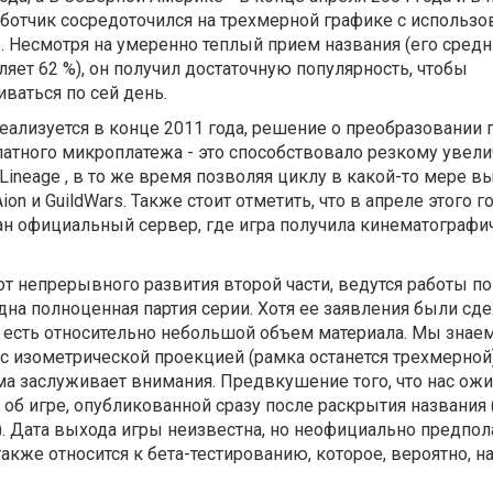
работчик сосредоточился на трехмерной графике с использ
 2. Несмотря на умеренно теплый прием названия (его сред
авляет 62 %), он получил достаточную популярность, чтобы
ваться по сей день.
еализуется в конце 2011 года, решение о преобразовании 
латного микроплатежа - это способствовало резкому увел
Lineage , в то же время позволяя циклу в какой-то мере в
ion и GuildWars. Также стоит отметить, что в апреле этого г
дан официальный сервер, где игра получила кинематографи
т непрерывного развития второй части, ведутся работы по
ще одна полноценная партия серии. Хотя ее заявления были с
ще есть относительно небольшой объем материала. Мы знаем
с изометрической проекцией (рамка останется трехмерной)
ма заслуживает внимания. Предвкушение того, что нас ожи
ет об игре, опубликованной сразу после раскрытия названия
. Дата выхода игры неизвестна, но неофициально предпола
акже относится к бета-тестированию, которое, вероятно, н