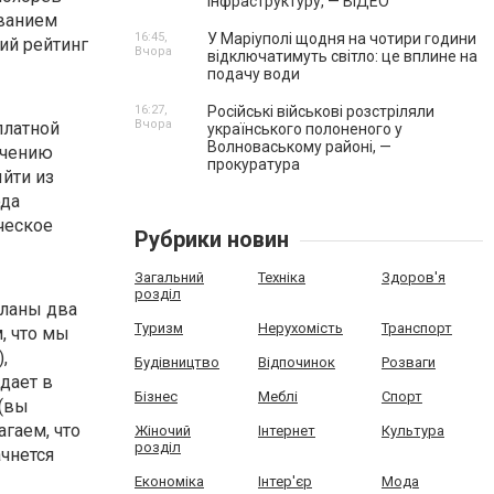
інфраструктуру, — ВІДЕО
ованием
16:45,
У Маріуполі щодня на чотири години
ний рейтинг
Вчора
відключатимуть світло: це вплине на
подачу води
16:27,
Російські військові розстріляли
Вчора
платной
українського полоненого у
Волноваському районі, —
ичению
прокуратура
ыйти из
ода
ческое
Рубрики новин
Загальний
Техніка
Здоров'я
розділ
деланы два
Туризм
Нерухомість
Транспорт
, что мы
,
Будівництво
Відпочинок
Розваги
дает в
Бізнес
Меблі
Спорт
 (вы
гаем, что
Жіночий
Інтернет
Культура
розділ
ачнется
Економіка
Інтер'єр
Мода