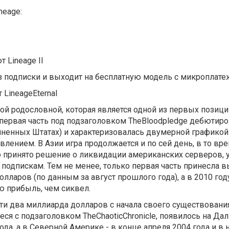
neage:
 Lineage II
т из подписки и выходит на бесплатную модель с микроплат
LineageEternal
ской родословной, которая является одной из первых позици
 первая часть под подзаголовком TheBloodpledge дебютиро
иненных Штатах) и характеризовалась двумерной графикой
лением. В Азии игра продолжается и по сей день, в то вре
о принято решение о ликвидации американских серверов, 
 подпискам. Тем не менее, только первая часть принесла в
лларов (по данным за август прошлого года), а в 2010 год
ю прибыль, чем сиквел.
очти два миллиарда долларов с начала своего существовани
я с подзаголовком TheChaoticChronicle, появилось на Да
ода, а в Северной Америке - в конце апреля 2004 года и в