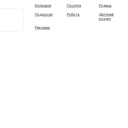
Кулінарія
Послуги
Родина
Подорожі
Робота
Дитячий
розділ
Реклама