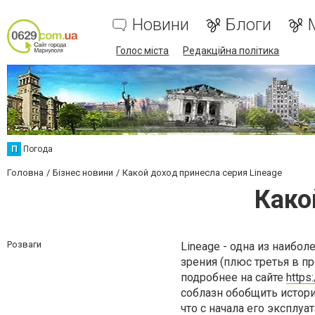
Новини
Блоги
Голос міста
Редакційна політика
П
Погода
Головна
Бізнес новини
Какой доход принесла серия Lineage
Како
Розваги
Lineage - одна из наиб
зрения (плюс третья в п
подробнее на сайте
https:
соблазн обобщить истор
что с начала его эксплуа