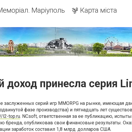
Меморіал. Маріуполь
Карта міста
й доход принесла серия Li
олее заслуженных серий игр MMORPG на рынке, имеющая дв
родвинутой фазе производства) и пятнадцать лет существов
//l2-top.ru
. NCsoft, ответственная за ее публикацию, испыт
ию бренда, опубликовав свои финансовые результаты. Ока
тации заработок составил 1,8 млрд. долларов США.