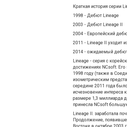
Краткая история серии Li
1998 - Дебют Lineage
2003 - Дебют Lineage II
2004 - Европейский дебют
2011 - Lineage II уходи
2014 - ожидаемый дебют 
Lineage - серия с корей
достижениях NCsoft. Его
1998 году (также в Соед
изометрическим представ
середине 2011 года был
исчезновение интереса к
размере 1,3 миллиарда до
принесла NCsoft большу
Lineage II. заработала п
Продолжение, появившеес
Востоке в октябре 2003 г