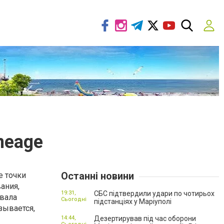
neage
Останні новини
е точки
ания,
19:31,
СБС підтвердили удари по чотирьох
ывала
Сьогодні
підстанціях у Маріуполі
зывается,
14:44,
Дезертирував під час оборони