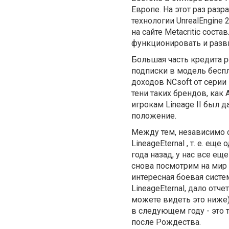
Европе. На этот раз раз
технологии UnrealEngine
на сайте Metacritic сост
функционировать и разви
Большая часть кредита р
подписки в модель бесп
доходов NCsoft от серии 
тени таких брендов, как A
игрокам Lineage II был 
положение.
Между тем, независимо о
LineageEternal , т. е. е
года назад, у нас все е
снова посмотрим на мир 
интересная боевая систе
LineageEternal, дало отч
можете видеть это ниже)
в следующем году - это т
после Рождества.