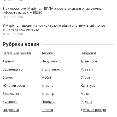
08:55,
7 серпня
В окупованому Маріуполі БПЛА знову атакували енергетичну
інфраструктуру, — ВІДЕО
08:47,
7 серпня
У Маріуполі щодня на чотири години відключатимуть світло: це
вплине на подачу води
16:45,
6 серпня
Рубрики новин
Загальний розділ
Техніка
Здоров'я
Туризм
Нерухомість
Транспорт
Будівництво
Відпочинок
Розваги
Бізнес
Меблі
Спорт
Жіночий розділ
Інтернет
Культура
Економіка
Інтер'єр
Мода
Кулінарія
Послуги
Родина
Подорожі
Робота
Дитячий розділ