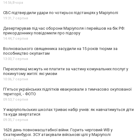
14:56,
Вчора
СБС підтвердили удари по чотирьох підстанціях у Маріуполі
19:31,
7 серпня
Дезертирував під час оборони Маріуполя і перейшов на бік РФ:
прикордоннику повідомили про підозру
14:44,
7 серпня
Волноваського священника засудили на 15 років тюрми за
пособництво окупантам
13:00,
7 серпня
Переселенці можуть не платити за частину комунальних послуг у
покинутому житлі: які умови
10:06,
7 серпня
П’ятьох українських підлітків евакуювали з тимчасово окупованої
території, - ФОТО
09:53,
7 серпня
У маріупольських школах триває набір учнів: як навчатимуться діти
та куди звертатися
09:35,
7 серпня
1626 день повномасштабної війни. Горить черговий WB у
Єкатеринбурзі. ЗСУ атакували військові цілі у Маріуполі