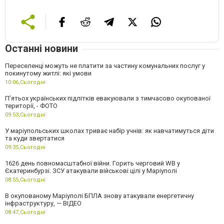
Останні новини
Переселенці можуть не платити за частину комунальних послуг у
покинутому житлі: які умови
10:06,
Сьогодні
П’ятьох українських підлітків евакуювали з тимчасово окупованої
території, - ФОТО
09:53,
Сьогодні
У маріупольських школах триває набір учнів: як навчатимуться діти
та куди звертатися
09:35,
Сьогодні
1626 день повномасштабної війни. Горить черговий WB у
Єкатеринбурзі. ЗСУ атакували військові цілі у Маріуполі
08:55,
Сьогодні
В окупованому Маріуполі БПЛА знову атакували енергетичну
інфраструктуру, — ВІДЕО
08:47,
Сьогодні