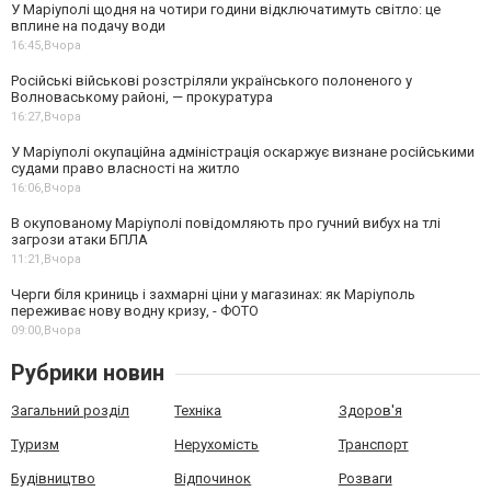
У Маріуполі щодня на чотири години відключатимуть світло: це
вплине на подачу води
16:45,
Вчора
Російські військові розстріляли українського полоненого у
Волноваському районі, — прокуратура
16:27,
Вчора
У Маріуполі окупаційна адміністрація оскаржує визнане російськими
судами право власності на житло
16:06,
Вчора
В окупованому Маріуполі повідомляють про гучний вибух на тлі
загрози атаки БПЛА
11:21,
Вчора
Черги біля криниць і захмарні ціни у магазинах: як Маріуполь
переживає нову водну кризу, - ФОТО
09:00,
Вчора
Рубрики новин
Загальний розділ
Техніка
Здоров'я
Туризм
Нерухомість
Транспорт
Будівництво
Відпочинок
Розваги