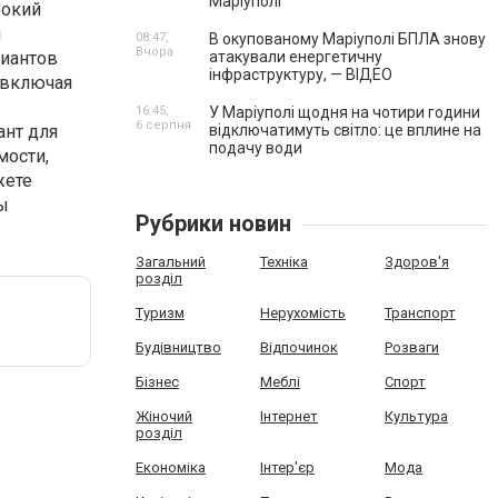
Маріуполі
рокий
я
08:47,
В окупованому Маріуполі БПЛА знову
Вчора
риантов
атакували енергетичну
інфраструктуру, — ВІДЕО
 включая
16:45,
У Маріуполі щодня на чотири години
6 серпня
ант для
відключатимуть світло: це вплине на
подачу води
мости,
жете
ы
Рубрики новин
Загальний
Техніка
Здоров'я
розділ
Туризм
Нерухомість
Транспорт
Будівництво
Відпочинок
Розваги
Бізнес
Меблі
Спорт
Жіночий
Інтернет
Культура
розділ
Економіка
Інтер'єр
Мода