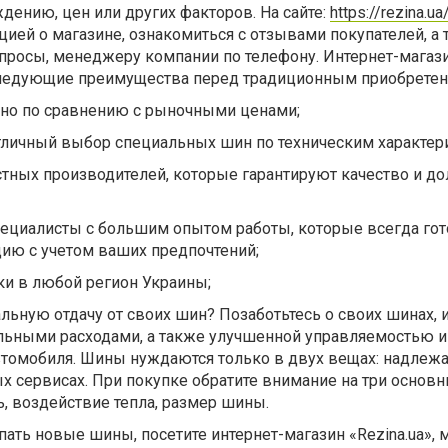
дению, цен или других факторов. На сайте:
https://rezina.ua
ией о магазине, ознакомиться с отзывами покупателей, а
просы, менеджеру компании по телефону. Интернет-магаз
 следующие преимущества перед традиционным приобрете
но по сравнению с рыночными ценами;
тличный выбор специальных шин по техническим характер
тных производителей, которые гарантируют качество и до
циалисты с большим опытом работы, которые всегда го
цию с учетом ваших предпочтений;
ки в любой регион Украины;
льную отдачу от своих шин? Позаботьтесь о своих шинах, 
льными расходами, а также улучшенной управляемостью и
томобиля. Шины нуждаются только в двух вещах: надлеж
х сервисах. При покупке обратите внимание на три основ
ь, воздействие тепла, размер шины.
ать новые шины, посетите интернет-магазин «Rezina.ua», 