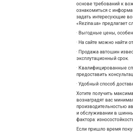
основе требований к вож
ознакомиться с информац
задать интересующие во
«Rezina.ua» предлагает
·
Выгодные цены, особен
·
На сайте можно найти о
·
Продажа автошин извес
эксплутационный срок.
·
Квалифицированные спе
предоставить консульта
·
Удобный способ достав
Хотите получить максима
вознаградят вас минима
производительностью ав
и обслуживании в шинны
фактора: износостойкост
Если пришло время покуп