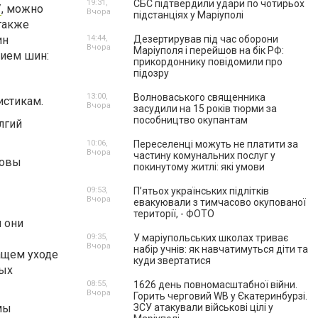
19:31,
СБС підтвердили удари по чотирьох
/
, можно
Вчора
підстанціях у Маріуполі
 также
ин
14:44,
Дезертирував під час оборони
Вчора
Маріуполя і перейшов на бік РФ:
нием шин:
прикордоннику повідомили про
підозру
13:00,
Волноваського священника
истикам.
Вчора
засудили на 15 років тюрми за
пособництво окупантам
лгий
10:06,
Переселенці можуть не платити за
Вчора
частину комунальних послуг у
товы
покинутому житлі: які умови
09:53,
П’ятьох українських підлітків
Вчора
евакуювали з тимчасово окупованої
території, - ФОТО
и они
09:35,
У маріупольських школах триває
Вчора
набір учнів: як навчатимуться діти та
ащем уходе
куди звертатися
ных
08:55,
1626 день повномасштабної війни.
Вчора
Горить черговий WB у Єкатеринбурзі.
мы
ЗСУ атакували військові цілі у