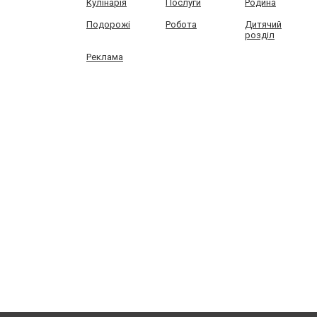
Кулінарія
Послуги
Родина
Подорожі
Робота
Дитячий
розділ
Реклама