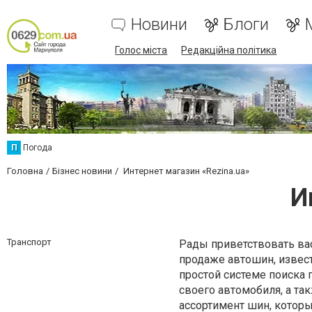
Новини
Блоги
Голос міста
Редакційна політика
П
Погода
Головна
Бізнес новини
Интернет магазин «Rezina.ua»
И
Транспорт
Рады приветствовать вас
продаже автошин, извес
простой системе поиска 
своего автомобиля, а та
ассортимент шин, котор