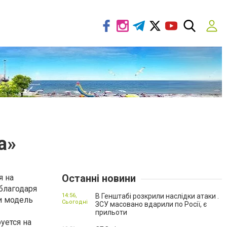
a»
Останні новини
я на
благодаря
14:56,
В Генштабі розкрили наслідки атаки .
 и модель
Сьогодні
ЗСУ масовано вдарили по Росії, є
прильоти
уется на