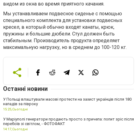
видом из окна во время приятного качания.
Мы устанавливаем подвесное сиденье с помощью
специального комплекта для установки подвесных
кресел, в который обычно входят канаты, крюк,
пружины и большие дюбели. Стул должен быть
стабильным. Производитель продукта определяет
максимальную нагрузку, но в среднем до 100-120 кг.
Останні новини
У Польщі влаштували масові протести на захист українців після 180
нападів за півроку
15:25,
Сьогодні
У Маріуполі генератори продають просто з причепа: попит зріс після
перебоїв зі світлом, - ФОТОФАКТ
14:17,
Сьогодні