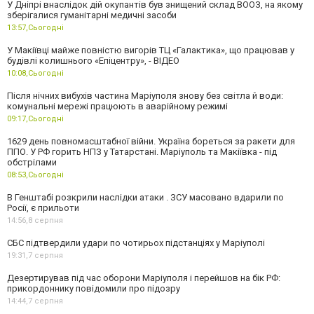
У Дніпрі внаслідок дій окупантів був знищений склад ВООЗ, на якому
зберігалися гуманітарні медичні засоби
13:57,
Сьогодні
У Макіївці майже повністю вигорів ТЦ «Галактика», що працював у
будівлі колишнього «Епіцентру», - ВІДЕО
10:08,
Сьогодні
Після нічних вибухів частина Маріуполя знову без світла й води:
комунальні мережі працюють в аварійному режимі
09:17,
Сьогодні
1629 день повномасштабної війни. Україна бореться за ракети для
ППО. У РФ горить НПЗ у Татарстані. Маріуполь та Макіївка - під
обстрілами
08:53,
Сьогодні
В Генштабі розкрили наслідки атаки . ЗСУ масовано вдарили по
Росії, є прильоти
14:56,
8 серпня
СБС підтвердили удари по чотирьох підстанціях у Маріуполі
19:31,
7 серпня
Дезертирував під час оборони Маріуполя і перейшов на бік РФ:
прикордоннику повідомили про підозру
14:44,
7 серпня