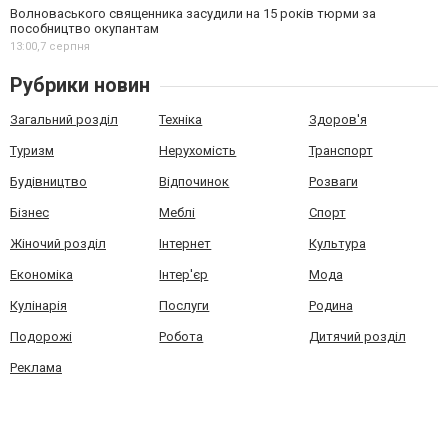
Волноваського священника засудили на 15 років тюрми за
пособництво окупантам
13:00,
7 серпня
Рубрики новин
Загальний розділ
Техніка
Здоров'я
Туризм
Нерухомість
Транспорт
Будівництво
Відпочинок
Розваги
Бізнес
Меблі
Спорт
Жіночий розділ
Інтернет
Культура
Економіка
Інтер'єр
Мода
Кулінарія
Послуги
Родина
Подорожі
Робота
Дитячий розділ
Реклама