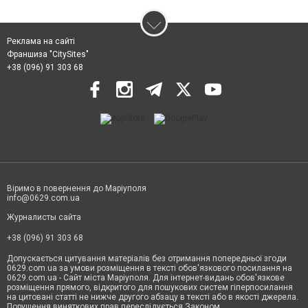
Реклама на сайті
Франшиза "CitySites"
+38 (096) 91 303 68
Віримо в повернення до Маріуполя
info@0629.com.ua
Журналисты сайта
+38 (096) 91 303 68
Допускається цитування матеріалів без отримання попередньої згоди
0629.com.ua за умови розміщення в тексті обов'язкового посилання на
0629.com.ua - Сайт міста Маріуполя. Для інтернет-видань обов'язкове
розміщення прямого, відкритого для пошукових систем гіперпосилання
на цитовані статті не нижче другого абзацу в тексті або в якості джерела.
Порушення виняткових прав переслідується Законом.