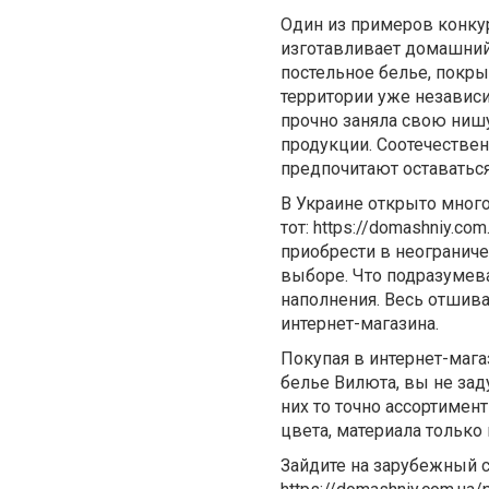
Один из примеров конку
изготавливает домашний
постельное белье, покры
территории уже независи
прочно заняла свою нишу
продукции. Соотечествен
предпочитают оставатьс
В Украине открыто много
тот: https://domashniy.co
приобрести в неогранич
выборе. Что подразумевае
наполнения. Весь отшива
интернет-магазина.
Покупая в интернет-маг
белье Вилюта, вы не зад
них то точно ассортимен
цвета, материала только
Зайдите на зарубежный са