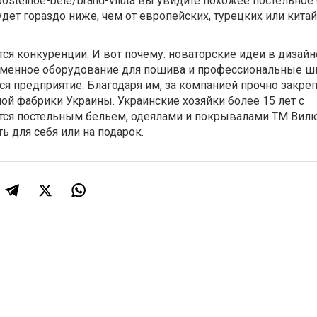
/postelnoe-bele/brand-viluta вы увидите похожее постельное
удет гораздо ниже, чем от европейских, турецких или кита
ся конкуренции. И вот почему: новаторские идеи в дизайн
ременное оборудование для пошива и профессиональные шв
ся предприятие. Благодаря им, за компанией прочно закре
ой фабрики Украины. Украинские хозяйки более 15 лет с
ся постельным бельем, одеялами и покрывалами ТМ Вилю
ь для себя или на подарок.