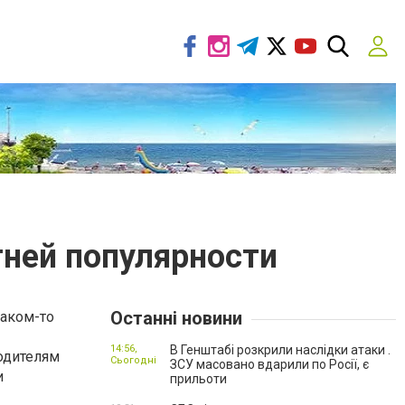
тней популярности
Останні новини
каком-то
14:56,
В Генштабі розкрили наслідки атаки .
водителям
Сьогодні
ЗСУ масовано вдарили по Росії, є
и
прильоти