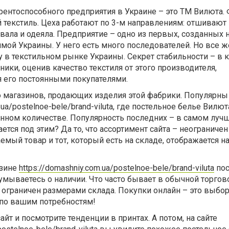
рентоспособного предприятия в Украине – это ТМ Вилюта.
 текстиль. Цеха работают по 3-м направлениям: отшивают
вала и одеяла. Предприятие – одно из первых, созданных 
мой Украины. У него есть много последователей. Но все ж
 в текстильном рынке Украины. Секрет стабильности – в 
ники, оценив качество текстиля от этого производителя,
я его постоянными покупателями.
 магазинов, продающих изделия этой фабрики. Популярны 
m.ua/postelnoe-bele/brand-viluta, где постельное белье Вил
енном количестве. Популярность последних – в самом луч
тся под этим? Да то, что ассортимент сайта – неограничен
емый товар и тот, который есть на складе, отображается н
азине
https://domashniy.com.ua/postelnoe-bele/brand-viluta
пос
умываетесь о наличии. Что часто бывает в обычной торгово
т ограничен размерами склада. Покупки онлайн – это выбор
 по вашим потребностям!
йт и посмотрите тенденции в принтах. А потом, на сайте