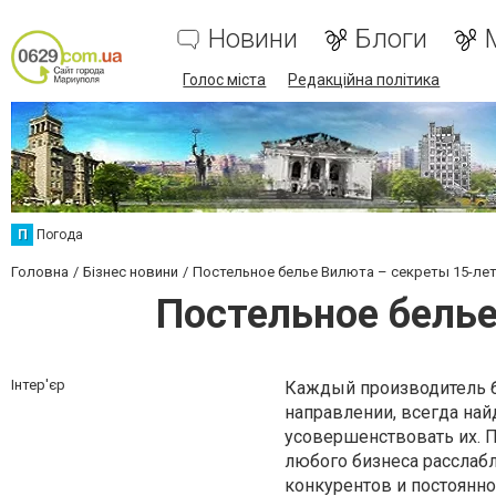
Новини
Блоги
Голос міста
Редакційна політика
П
Погода
Головна
Бізнес новини
Постельное белье Вилюта – секреты 15-ле
Постельное белье
Інтер'єр
Каждый производитель б
направлении, всегда най
усовершенствовать их. П
любого бизнеса расслабл
конкурентов и постоянно