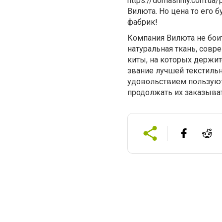
https://domashniy.com.ua
Вилюта. Но цена то его б
фабрик!
Компания Вилюта не боит
натуральная ткань, сов
киты, на которых держит
звание лучшей текстильн
удовольствием пользуют
продолжать их заказыват