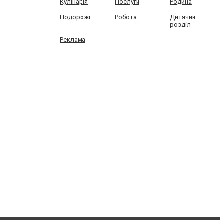
Кулінарія
Послуги
Родина
Подорожі
Робота
Дитячий
розділ
Реклама