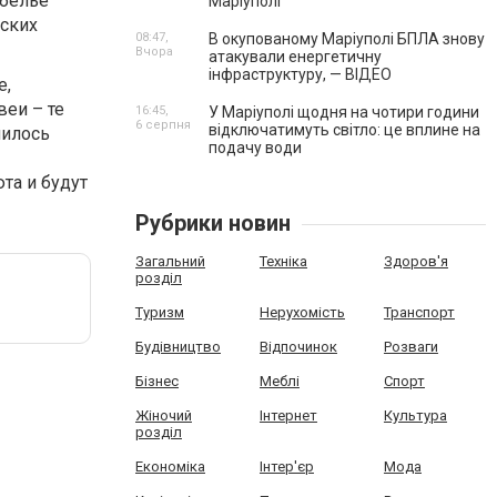
 белье
Маріуполі
йских
08:47,
В окупованому Маріуполі БПЛА знову
Вчора
атакували енергетичну
інфраструктуру, — ВІДЕО
е,
еи – те
16:45,
У Маріуполі щодня на чотири години
6 серпня
відключатимуть світло: це вплине на
пилось
подачу води
та и будут
Рубрики новин
Загальний
Техніка
Здоров'я
розділ
Туризм
Нерухомість
Транспорт
Будівництво
Відпочинок
Розваги
Бізнес
Меблі
Спорт
Жіночий
Інтернет
Культура
розділ
Економіка
Інтер'єр
Мода