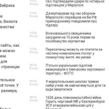
19:31,
СБС підтвердили удари по чотирьох
Вчора
 Фабрика
підстанціях у Маріуполі
14:44,
Дезертирував під час оборони
на
Вчора
Маріуполя і перейшов на бік РФ:
е, Вилюта
прикордоннику повідомили про
підозру
качестве
13:00,
Волноваського священника
Вчора
засудили на 15 років тюрми за
пособництво окупантам
сайты, как
10:06,
Переселенці можуть не платити за
юта можно
Вчора
частину комунальних послуг у
шем
покинутому житлі: які умови
 для
09:53,
П’ятьох українських підлітків
а страницах
Вчора
евакуювали з тимчасово окупованої
території, - ФОТО
тельное
09:35,
У маріупольських школах триває
Вчора
й точке. У
набір учнів: як навчатимуться діти та
куди звертатися
 размера,
08:55,
1626 день повномасштабної війни.
Вчора
Горить черговий WB у Єкатеринбурзі.
ЗСУ атакували військові цілі у