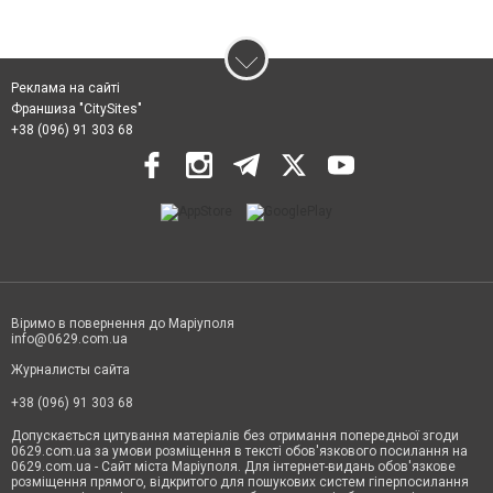
Реклама на сайті
Франшиза "CitySites"
+38 (096) 91 303 68
Віримо в повернення до Маріуполя
info@0629.com.ua
Журналисты сайта
+38 (096) 91 303 68
Допускається цитування матеріалів без отримання попередньої згоди
0629.com.ua за умови розміщення в тексті обов'язкового посилання на
0629.com.ua - Сайт міста Маріуполя. Для інтернет-видань обов'язкове
розміщення прямого, відкритого для пошукових систем гіперпосилання