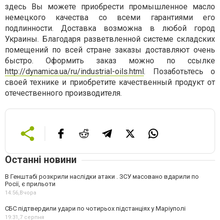
здесь Вы можете приобрести промышленное масло
немецкого качества со всеми гарантиями его
подлинности. Доставка возможна в любой город
Украины. Благодаря разветвленной системе складских
помещений по всей стране заказы доставляют очень
быстро. Оформить заказ можно по ссылке
http://dynamica.ua/ru/industrial-oils.html
. Позаботьтесь о
своей технике и приобретите качественный продукт от
отечественного производителя.
Останні новини
В Генштабі розкрили наслідки атаки . ЗСУ масовано вдарили по
Росії, є прильоти
14:56,
Вчора
СБС підтвердили удари по чотирьох підстанціях у Маріуполі
19:31,
7 серпня