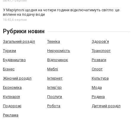
08:47,
7 серпня
У Маріуполі щодня на чотири години відключатимуть світло: це
вплине на подачу води
16:45,
6 серпня
Рубрики новин
Загальний розділ
Техніка
Здоров'я
Туризм
Нерухомість
Транспорт
Будівництво
Відпочинок
Розваги
Бізнес
Меблі
Спорт
Жіночий розділ
Інтернет
Культура
Економіка
Інтер'єр
Мода
Кулінарія
Послуги
Родина
Подорожі
Робота
Дитячий розділ
Реклама