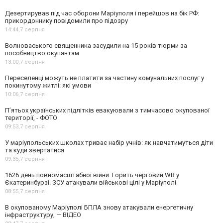
Дезертирував під час оборони Маріуполя і перейшов на бік РФ:
прикордоннику повідомили про підозру
14:44,
7 серпня
Волноваського священника засудили на 15 років тюрми за
пособництво окупантам
13:00,
7 серпня
Переселенці можуть не платити за частину комунальних послуг у
покинутому житлі: які умови
10:06,
7 серпня
П’ятьох українських підлітків евакуювали з тимчасово окупованої
території, - ФОТО
09:53,
7 серпня
У маріупольських школах триває набір учнів: як навчатимуться діти
та куди звертатися
09:35,
7 серпня
1626 день повномасштабної війни. Горить черговий WB у
Єкатеринбурзі. ЗСУ атакували військові цілі у Маріуполі
08:55,
7 серпня
В окупованому Маріуполі БПЛА знову атакували енергетичну
інфраструктуру, — ВІДЕО