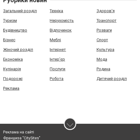
Рубрики новин
Загальний розділ
Техніка
Здоров'я
Туризм
Нерухомість
Транспорт
Будівництво
Відпочинок
Розваги
Бізнес
Меблі
Спорт
Жіночий розділ
Інтернет
Культура
Економіка
Інтер'єр
Мода
Кулінарія
Послуги
Родина
Подорожі
Робота
Дитячий розділ
Реклама
Реклама на сайті
Франшиза "CitySites"