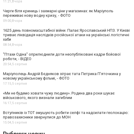
11:21,
Вчора
Черги біля криниць і захмарні ціни у магазинах: як Маріуполь
переживає нову водну кризу, - ФОТО
09:00,
Вчора
1625 день повномасштабної війни. Палає Ярославський НПЗ. У Києві
триває ліквідація наслідків російської атаки на українські логістичні
хаби
08:54,
Вчора
"Птахи Одіна" оприлюднили доти неопубліковані кадри бойової
роботи, - ВІДЕО
20:54,
5 серпня
Маріуполець Андрій Бєдняков зіграє тата Петрика П’яточкина у
новому українському фільмі, - ФОТО
17:15,
5 серпня
«Ми не будемо ховати чужу людину». Родина два роки шукає
військового, якого визнали загиблим
16:17,
5 серпня
Вступників із ТОТ змушують робити селфі та надсилати геолокацію:
правозахисники звернулися до МОН
15:04,
5 серпня