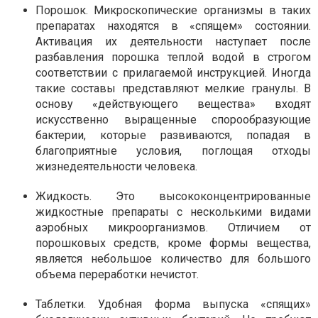
Порошок. Микроскопические организмы в таких
препаратах находятся в «спящем» состоянии.
Активация их деятельности наступает после
разбавления порошка теплой водой в строгом
соответствии с прилагаемой инструкцией. Иногда
такие составы представляют мелкие гранулы. В
основу «действующего вещества» входят
искусственно выращенные спорообразующие
бактерии, которые развиваются, попадая в
благоприятные условия, поглощая отходы
жизнедеятельности человека.
Жидкость. Это высококонцентрированные
жидкостные препараты с несколькими видами
аэробных микроорганизмов. Отличием от
порошковых средств, кроме формы вещества,
является небольшое количество для большого
объема переработки нечистот.
Таблетки. Удобная форма выпуска «спящих»