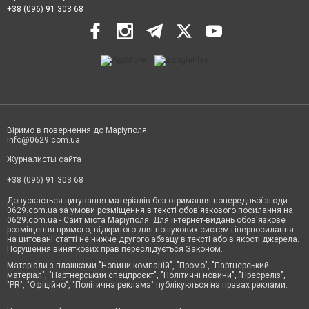
+38 (096) 91 303 68
Віримо в повернення до Маріуполя
info@0629.com.ua
Журналисты сайта
+38 (096) 91 303 68
Допускається цитування матеріалів без отримання попередньої згоди
0629.com.ua за умови розміщення в тексті обов'язкового посилання на
0629.com.ua - Сайт міста Маріуполя. Для інтернет-видань обов'язкове
розміщення прямого, відкритого для пошукових систем гіперпосилання
на цитовані статті не нижче другого абзацу в тексті або в якості джерела.
Порушення виняткових прав переслідується Законом.
Матеріали з плашками "Новини компаній", "Промо", "Партнерський
матеріал", "Партнерський спецпроєкт", "Політичні новини", "Пресреліз",
"PR", "Офіційно", "Політична реклама" публікуються на правах реклами.