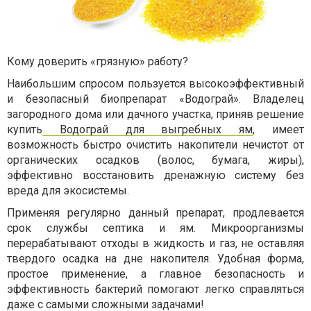
Кому доверить «грязную» работу?
Наибольшим спросом пользуется высокоэффективный
и безопасный биопрепарат «Водограй». Владелец
загородного дома или дачного участка, приняв решение
купить
Водограй для выгребных ям
, имеет
возможность быстро очистить накопители нечистот от
органических осадков (волос, бумага, жиры),
эффективно восстановить дренажную систему без
вреда для экосистемы.
Применяя регулярно данный препарат, продлевается
срок службы септика и ям. Микроорганизмы
перерабатывают отходы в жидкость и газ, не оставляя
твердого осадка на дне накопителя. Удобная форма,
простое применение, а главное безопасность и
эффективность бактерий помогают легко справляться
даже с самыми сложными задачами!