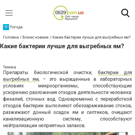
П
Погода
Головна
Бізнес новини
Какие бактерии лучше для выгребных ям?
Какие бактерии лучше для выгребных ям?
Техніка
Препараты биологической очистки,
бактерии для
выгребных ям
, – это выращенные в лабораторных
условиях микроорганизмы, способствующие
ускорению разложения отходов деятельности человека:
фекалий, сточных вод. Одновременно с переработкой
отходов бактерии выполняют обеззараживание стоков,
разжижают донный осадок ям и септиков, очищают
канализационную систему, способствуют
нейтрализации неприятных запахов.