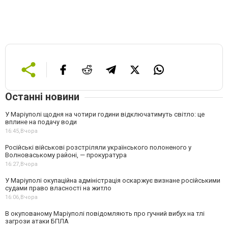
Останні новини
У Маріуполі щодня на чотири години відключатимуть світло: це
вплине на подачу води
16:45,
Вчора
Російські військові розстріляли українського полоненого у
Волноваському районі, — прокуратура
16:27,
Вчора
У Маріуполі окупаційна адміністрація оскаржує визнане російськими
судами право власності на житло
16:06,
Вчора
В окупованому Маріуполі повідомляють про гучний вибух на тлі
загрози атаки БПЛА