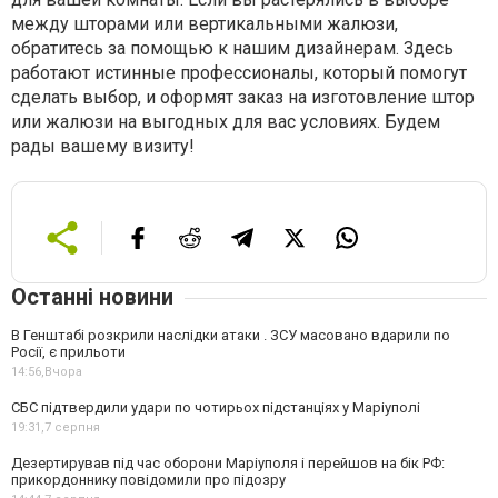
между шторами или вертикальными жалюзи,
обратитесь за помощью к нашим дизайнерам. Здесь
работают истинные профессионалы, который помогут
сделать выбор, и оформят заказ на изготовление штор
или жалюзи на выгодных для вас условиях. Будем
рады вашему визиту!
Останні новини
В Генштабі розкрили наслідки атаки . ЗСУ масовано вдарили по
Росії, є прильоти
14:56,
Вчора
СБС підтвердили удари по чотирьох підстанціях у Маріуполі
19:31,
7 серпня
Дезертирував під час оборони Маріуполя і перейшов на бік РФ:
прикордоннику повідомили про підозру