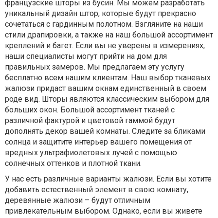
французские шторы из бусин. Мы можем разработать
уникальный дизайн штор, которые будут прекрасно
сочетаться с гардинным полотном. Взгляните на наши
стили драпировки, а также на наш большой ассортимент
креплений и багет. Если вы не уверены в измерениях,
наши специалисты могут прийти на дом для
правильных замеров. Мы предлагаем эту услугу
бесплатно всем нашим клиентам. Наш выбор тканевых
жалюзи придаст вашим окнам единственный в своем
роде вид. Шторы являются классическим выбором для
больших окон. Большой ассортимент тканей с
различной фактурой и цветовой гаммой будут
дополнять декор вашей комнаты. Следите за бликами
солнца и защитите интерьер вашего помещения от
вредных ультрафиолетовых лучей с помощью
солнечных оттенков и плотной ткани.
У нас есть различные варианты жалюзи. Если вы хотите
добавить естественный элемент в свою комнату,
деревянные жалюзи – будут отличным
привлекательным выбором. Однако, если вы живете