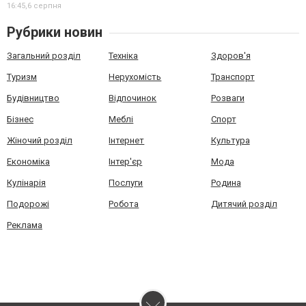
16:45,
6 серпня
Рубрики новин
Загальний розділ
Техніка
Здоров'я
Туризм
Нерухомість
Транспорт
Будівництво
Відпочинок
Розваги
Бізнес
Меблі
Спорт
Жіночий розділ
Інтернет
Культура
Економіка
Інтер'єр
Мода
Кулінарія
Послуги
Родина
Подорожі
Робота
Дитячий розділ
Реклама