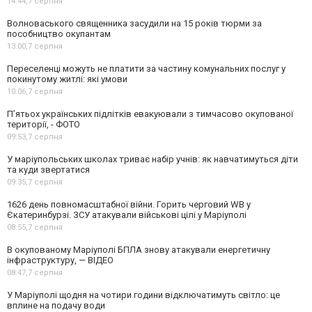
14:44,
7 серпня
Волноваського священника засудили на 15 років тюрми за
пособництво окупантам
13:00,
7 серпня
Переселенці можуть не платити за частину комунальних послуг у
покинутому житлі: які умови
10:06,
7 серпня
П’ятьох українських підлітків евакуювали з тимчасово окупованої
території, - ФОТО
09:53,
7 серпня
У маріупольських школах триває набір учнів: як навчатимуться діти
та куди звертатися
09:35,
7 серпня
1626 день повномасштабної війни. Горить черговий WB у
Єкатеринбурзі. ЗСУ атакували військові цілі у Маріуполі
08:55,
7 серпня
В окупованому Маріуполі БПЛА знову атакували енергетичну
інфраструктуру, — ВІДЕО
08:47,
7 серпня
У Маріуполі щодня на чотири години відключатимуть світло: це
вплине на подачу води