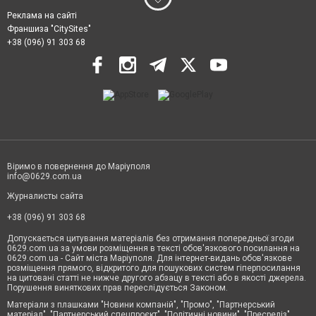
Реклама на сайті
Франшиза "CitySites"
+38 (096) 91 303 68
Віримо в повернення до Маріуполя
info@0629.com.ua
Журналисты сайта
+38 (096) 91 303 68
Допускається цитування матеріалів без отримання попередньої згоди
0629.com.ua за умови розміщення в тексті обов'язкового посилання на
0629.com.ua - Сайт міста Маріуполя. Для інтернет-видань обов'язкове
розміщення прямого, відкритого для пошукових систем гіперпосилання
на цитовані статті не нижче другого абзацу в тексті або в якості джерела.
Порушення виняткових прав переслідується Законом.
Матеріали з плашками "Новини компаній", "Промо", "Партнерський
матеріал", "Партнерський спецпроєкт", "Політичні новини", "Пресреліз",