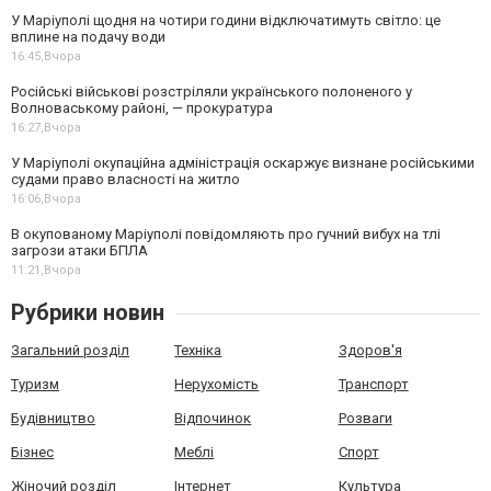
У Маріуполі щодня на чотири години відключатимуть світло: це
вплине на подачу води
16:45,
Вчора
Російські військові розстріляли українського полоненого у
Волноваському районі, — прокуратура
16:27,
Вчора
У Маріуполі окупаційна адміністрація оскаржує визнане російськими
судами право власності на житло
16:06,
Вчора
В окупованому Маріуполі повідомляють про гучний вибух на тлі
загрози атаки БПЛА
11:21,
Вчора
Рубрики новин
Загальний розділ
Техніка
Здоров'я
Туризм
Нерухомість
Транспорт
Будівництво
Відпочинок
Розваги
Бізнес
Меблі
Спорт
Жіночий розділ
Інтернет
Культура