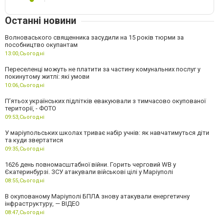
Останні новини
Волноваського священника засудили на 15 років тюрми за
пособництво окупантам
13:00,
Сьогодні
Переселенці можуть не платити за частину комунальних послуг у
покинутому житлі: які умови
10:06,
Сьогодні
П’ятьох українських підлітків евакуювали з тимчасово окупованої
території, - ФОТО
09:53,
Сьогодні
У маріупольських школах триває набір учнів: як навчатимуться діти
та куди звертатися
09:35,
Сьогодні
1626 день повномасштабної війни. Горить черговий WB у
Єкатеринбурзі. ЗСУ атакували військові цілі у Маріуполі
08:55,
Сьогодні
В окупованому Маріуполі БПЛА знову атакували енергетичну
інфраструктуру, — ВІДЕО
08:47,
Сьогодні