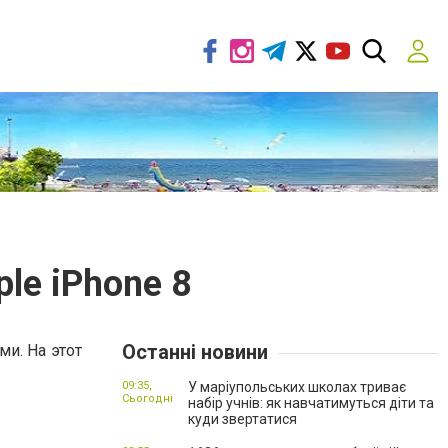
le iPhone 8
Останні новини
и. На этот
09:35,
У маріупольських школах триває
Сьогодні
набір учнів: як навчатимуться діти та
куди звертатися