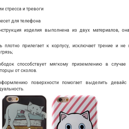
и стресса и тревоги
есет для телефона
онструкция изделия выполнена из двух материалов, она
ь плотно прилегает к корпусу, исключает трение и не 
грязь;
ободок способствует мягкому приземлению в случае 
торцы от сколов.
оформлению поверхности помогает выделить девайс 
дуальность.