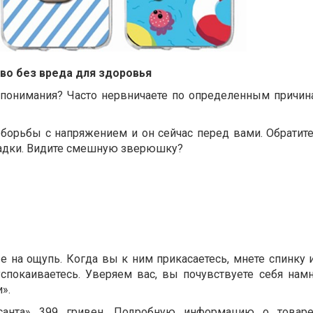
во без вреда для здоровья
опонимания? Часто нервничаете по определенным причин
борьбы с напряжением и он сейчас перед вами. Обратит
ладки. Видите смешную зверюшку?
е на ощупь. Когда вы к ним прикасаетесь, мнете спинку 
спокаиваетесь. Уверяем вас, вы почувствуете себя нам
».
ссанта» 399 гривен. Подробную информацию о товаре