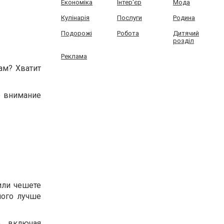
Економіка
Інтер'єр
Мода
Кулінарія
Послуги
Родина
Подорожі
Робота
Дитячий
розділ
Реклама
ам? Хватит
е внимание
или чешете
ного лучше
, включая