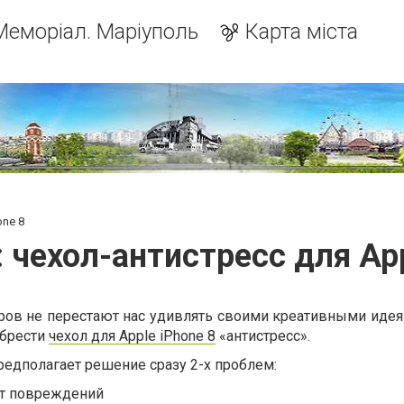
Меморіал. Маріуполь
Карта міста
one 8
: чехол-антистресс для App
ров не перестают нас удивлять своими креативными идеям
обрести
чехол для Apple iPhone 8
«антистресс».
едполагает решение сразу 2-х проблем:
от повреждений