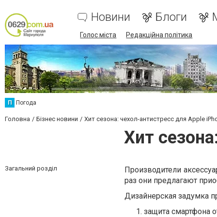
Новини
Блоги
Голос міста
Редакційна політика
П
Погода
Головна
Бізнес новини
Хит сезона: чехол-антистресс для Apple iPh
Хит сезона
Загальний розділ
Производители аксессуа
раз они предлагают при
Дизайнерская задумка пр
защита смартфона 