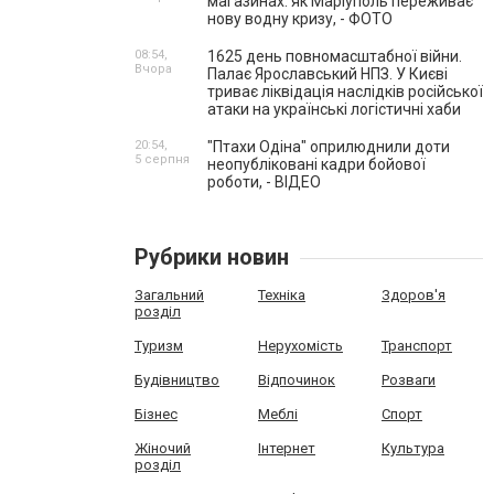
магазинах: як Маріуполь переживає
нову водну кризу, - ФОТО
08:54,
1625 день повномасштабної війни.
Вчора
Палає Ярославський НПЗ. У Києві
триває ліквідація наслідків російської
атаки на українські логістичні хаби
20:54,
"Птахи Одіна" оприлюднили доти
5 серпня
неопубліковані кадри бойової
роботи, - ВІДЕО
Рубрики новин
Загальний
Техніка
Здоров'я
розділ
Туризм
Нерухомість
Транспорт
Будівництво
Відпочинок
Розваги
Бізнес
Меблі
Спорт
Жіночий
Інтернет
Культура
розділ