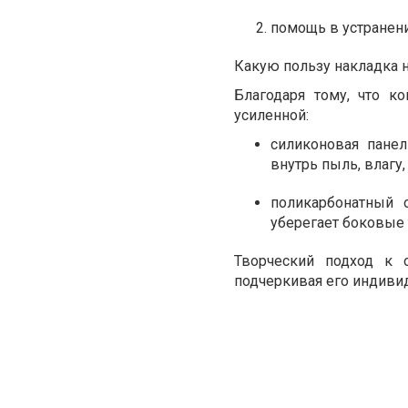
помощь в устранени
Какую пользу накладка н
Благодаря тому, что к
усиленной:
силиконовая панел
внутрь пыль, влагу, 
поликарбонатный 
уберегает боковые 
Творческий подход к 
подчеркивая его индиви