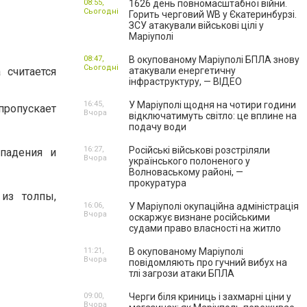
08:55,
1626 день повномасштабної війни.
Сьогодні
Горить черговий WB у Єкатеринбурзі.
ЗСУ атакували військові цілі у
Маріуполі
08:47,
В окупованому Маріуполі БПЛА знову
Сьогодні
 считается
атакували енергетичну
інфраструктуру, — ВІДЕО
16:45,
У Маріуполі щодня на чотири години
пропускает
Вчора
відключатимуть світло: це вплине на
подачу води
16:27,
Російські військові розстріляли
падения и
Вчора
українського полоненого у
Волноваському районі, —
прокуратура
из толпы,
16:06,
У Маріуполі окупаційна адміністрація
Вчора
оскаржує визнане російськими
судами право власності на житло
11:21,
В окупованому Маріуполі
Вчора
повідомляють про гучний вибух на
тлі загрози атаки БПЛА
09:00,
Черги біля криниць і захмарні ціни у
Вчора