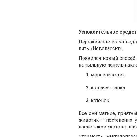
Успокоительное средст
Переживаете из-за нед
пить «Новопассит».
Появился новый способ 
на тыльную панель нак
морской котик
кошачья лапка
котенок
Все они мягкие, приятны
животик – постепенно у
после такой «кототерапии
Стоимость «антидепре