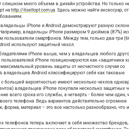
ет слишком много объема в дизайн устройства. Но только н
opt на
http://itsellopt.com.ua
. Здесь можно найти аксессуар, 
бованиям.
 владельцы iPhone и Android демонстрируют разную склон
. Например, владельцы iPhone размером 9 дюймов (87%) и
м пользователи смартфонов. Между тем, только два-три (6
droid используют защитный чехол.
бладателями iPhone выше, чем у владельцев любого друго
 пользователей iPhone позиционируются как «защитники ка
 максимальный уровень защиты от несчастного случая со
% владельцев Android классифицируют себя как таковые.
е с большей вероятностью имеют несколько чехлов однов
ентов) владельцев iPhone покупали несколько защитных ч
ние всего срока его службы, а четверть - более чем один, 
воего телефона. Ведь вариантов действительно огромное
, форма, материал – это все настолько разнообразно, что 
 телефонов теперь включает в себя множество брендов,