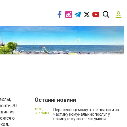
Останні новини
ехлы,
почти 70
10:06,
Переселенці можуть не платити за
Один из
Сьогодні
частину комунальних послуг у
оятся о
покинутому житлі: які умови
хол,