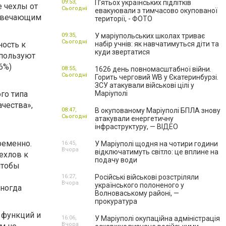
09:53,
П’ятьох українських підлітків
е чехлы от
Сьогодні
евакуювали з тимчасово окупованої
отвечающим
території, - ФОТО
09:35,
У маріупольських школах триває
Сьогодні
ность к
набір учнів: як навчатимуться діти та
куди звертатися
спользуют
6%)
08:55,
1626 день повномасштабної війни.
Сьогодні
Горить черговий WB у Єкатеринбурзі.
ЗСУ атакували військові цілі у
го типа
Маріуполі
чества»,
08:47,
В окупованому Маріуполі БПЛА знову
Сьогодні
атакували енергетичну
інфраструктуру, — ВІДЕО
ременно.
16:45,
У Маріуполі щодня на чотири години
Вчора
відключатимуть світло: це вплине на
ехлов к
подачу води
чтобы
16:27,
Російські військові розстріляли
Вчора
українського полоненого у
иногда
Волноваському районі, —
прокуратура
 функций и
16:06,
У Маріуполі окупаційна адміністрація
Вчора