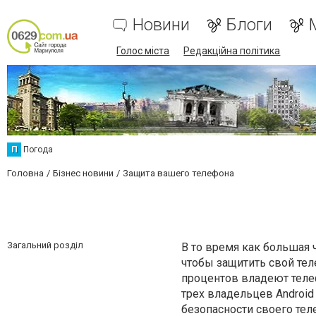
Новини
Блоги
Голос міста
Редакційна політика
П
Погода
Головна
Бізнес новини
Защита вашего телефона
Загальний розділ
В то время как большая 
чтобы защитить свой теле
процентов владеют телеф
трех владельцев Android 
безопасности своего тел