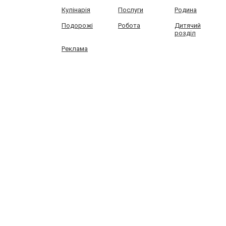
Кулінарія
Послуги
Родина
Подорожі
Робота
Дитячий
розділ
Реклама