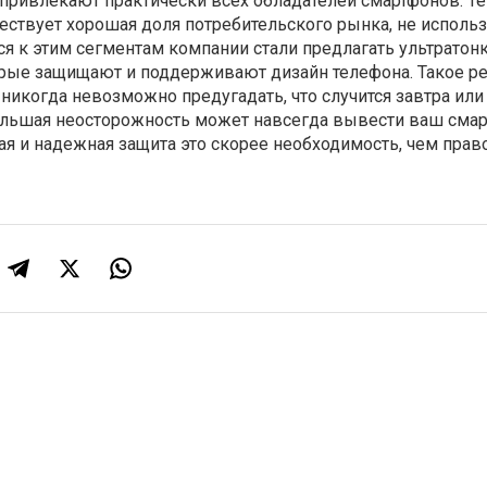
привлекают практически всех обладателей смартфонов. Те
ствует хорошая доля потребительского рынка, не исполь
ся к этим сегментам компании стали предлагать ультрато
торые защищают и поддерживают дизайн телефона. Такое 
 никогда невозможно предугадать, что случится завтра ил
ольшая неосторожность может навсегда вывести ваш смар
ая и надежная защита это скорее необходимость, чем прав