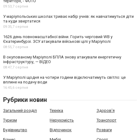
території, - ФОТО
09:53,
7 серпня
У маріупольських школах триває набір учнів: як навчатимуться діти
та куди звертатися
09:35,
7 серпня
1626 день повномасштабної війни. Горить черговий WB у
Єкатеринбурзі. ЗСУ атакували військові цілі у Маріуполі
08:55,
7 серпня
В окупованому Маріуполі БПЛА знову атакували енергетичну
інфраструктуру, — ВІДЕО
08:47,
7 серпня
У Маріуполі щодня на чотири години відключатимуть світло: це
вплине на подачу води
16:45,
6 серпня
Рубрики новин
Загальний розділ
Техніка
Здоров'я
Туризм
Нерухомість
Транспорт
Будівництво
Відпочинок
Розваги
Бізнес
Меблі
Спорт