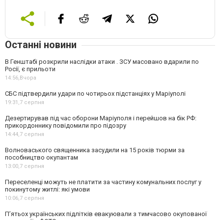
Останні новини
В Генштабі розкрили наслідки атаки . ЗСУ масовано вдарили по
Росії, є прильоти
14:56,
Вчора
СБС підтвердили удари по чотирьох підстанціях у Маріуполі
19:31,
7 серпня
Дезертирував під час оборони Маріуполя і перейшов на бік РФ:
прикордоннику повідомили про підозру
14:44,
7 серпня
Волноваського священника засудили на 15 років тюрми за
пособництво окупантам
13:00,
7 серпня
Переселенці можуть не платити за частину комунальних послуг у
покинутому житлі: які умови
10:06,
7 серпня
П’ятьох українських підлітків евакуювали з тимчасово окупованої