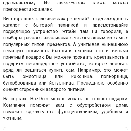
одариваемому. Из аксессуаров также можно
преподнести кошелек.
Вы сторонник классических решений? Тогда заходите в
каталог с бытовой техникой и присматривайте
подходящее устройство. Чтобы там ни говорили, а
приборы разного назначения остаются одним из самых
популярных типов презентов. А учитывая нынешнюю
немалую стоимость бытовой техники, это и весьма
приятный подарок. Вы можете проявить креативность и
подарить нестандартное устройство, которое человек
вряд ли решиться купить сам. Например, это может
быть омлетница или кексница, попкорница,
бутербродница или йогуртница. Последнюю особенно
оценят сторонники задорого питания.
На портале HozDom можно искать не только подарки.
Компания поможет вам с обустройством дома,
поможет сделать его функциональным, удобным и
уютным.