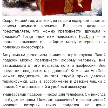
Скоро Новый год, а значит, на поиски подарков остается
совсем немного времени. Вы пока даже не
представляете, что можно преподнести друзьям и
близким? Тогда идеи вам подскажет
HozDom
– на
портале компании вы найдете массу интересных и
полезных аксессуаров.
Актуальным решением является термокружка. Такой
подарок можно преподнести любому человеку, вне
зависимости от его возраста, пола и профессии. Вам
предстоит поздравлять подростка? Компания HozDom
может предложить на этот случай яркие детские
термокружки. Есть в ассортименте и детские чашки с
поилкой – это полезный и удобный аксессуар.
Универсалий подарок – чехол для телефона. Он никогда
не будет лишним. Поищите красочный и качественный
вариант, который точно придется по душе