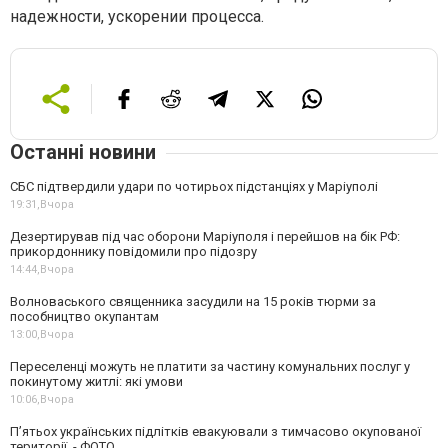
надежности, ускорении процесса.
Останні новини
СБС підтвердили удари по чотирьох підстанціях у Маріуполі
19:31,
Вчора
Дезертирував під час оборони Маріуполя і перейшов на бік РФ:
прикордоннику повідомили про підозру
14:44,
Вчора
Волноваського священника засудили на 15 років тюрми за
пособництво окупантам
13:00,
Вчора
Переселенці можуть не платити за частину комунальних послуг у
покинутому житлі: які умови
10:06,
Вчора
П’ятьох українських підлітків евакуювали з тимчасово окупованої
території, - ФОТО