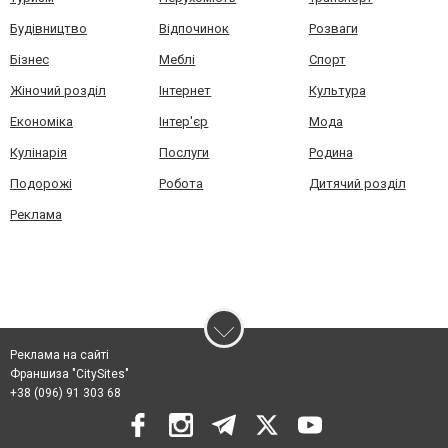
Будівництво
Відпочинок
Розваги
Бізнес
Меблі
Спорт
Жіночий розділ
Інтернет
Культура
Економіка
Інтер'єр
Мода
Кулінарія
Послуги
Родина
Подорожі
Робота
Дитячий розділ
Реклама
Реклама на сайті
Франшиза "CitySites"
+38 (096) 91 303 68