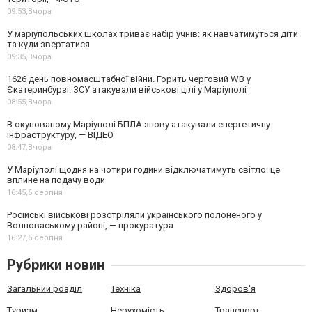
09:53,
Вчора
У маріупольських школах триває набір учнів: як навчатимуться діти
та куди звертатися
09:35,
Вчора
1626 день повномасштабної війни. Горить черговий WB у
Єкатеринбурзі. ЗСУ атакували військові цілі у Маріуполі
08:55,
Вчора
В окупованому Маріуполі БПЛА знову атакували енергетичну
інфраструктуру, — ВІДЕО
08:47,
Вчора
У Маріуполі щодня на чотири години відключатимуть світло: це
вплине на подачу води
16:45,
6 серпня
Російські військові розстріляли українського полоненого у
Волноваському районі, — прокуратура
16:27,
6 серпня
Рубрики новин
Загальний розділ
Техніка
Здоров'я
Туризм
Нерухомість
Транспорт