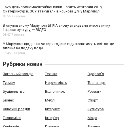
1626 день повномасштабної війни. Горить черговий WB у
Єкатеринбурзі. ЗСУ атакували військові цілі у Маріуполі
08:55,
7 серпня
В окупованому Маріуполі БПЛА знову атакували енергетичну
інфраструктуру, — ВІДЕО
08:47,
7 серпня
У Маріуполі щодня на чотири години відключатимуть світло: це
вплине на подачу води
16:45,
6 серпня
Рубрики новин
Загальний розділ
Техніка
Здоров'я
Туризм
Нерухомість
Транспорт
Будівництво
Відпочинок
Розваги
Бізнес
Меблі
Спорт
Жіночий розділ
Інтернет
Культура
Економіка
Інтер'єр
Мода
Кулінарія
Послуги
Родина