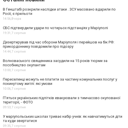
В Генштабі розкрили наслідки атаки . ЗСУ масовано вдарили по
Росії, є прильоти
14:56,
Вчора
СБС підтвердили удари по чотирьох підстанціях у Маріуполі
19:31,
7 серпня
Дезертирував під час оборони Маріуполя і перейшов на бік РФ:
прикордоннику повідомили про підозру
14:44,
7 серпня
Волноваського священника засудили на 15 років тюрми за
пособництво окупантам
13:00,
7 серпня
Переселенці можуть не платити за частину комунальних послуг у
покинутому житлі: які умови
10:06,
7 серпня
П’ятьох українських підлітків евакуювали з тимчасово окупованої
території, - ФОТО
09:53,
7 серпня
У маріупольських школах триває набір учнів: як навчатимуться діти
та куди звертатися
09:35,
7 серпня