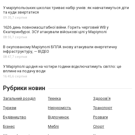
У маріупольських школах триває набір учнів: як навчатимуться діти
та куди звертатися
09:35,
7 серпня
1626 день повномасштабної війни. Горить черговий WB у
Єкатеринбурзі. ЗСУ атакували військові цілі у Маріуполі
08:55,
7 серпня
В окупованому Маріуполі БПЛА знову атакували енергетичну
інфраструктуру, — ВІДЕО
08:47,
7 серпня
У Маріуполі щодня на чотири години відключатимуть світло: це
вплине на подачу води
16:45,
6 серпня
Рубрики новин
Загальний розділ
Техніка
Здоров'я
Туризм
Нерухомість
Транспорт
Будівництво
Відпочинок
Розваги
Бізнес
Меблі
Спорт