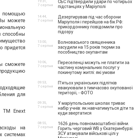
19:31,
СБС підтвердили удари по чотирьох
7 серпня
підстанціях у Маріуполі
с помощью
14:44,
Дезертирував під час оборони
 Вы можете
7 серпня
Маріуполя і перейшов на бік РФ:
циональную
прикордоннику повідомили про
підозру
и способны
еимущество
13:00,
Волноваського священника
7 серпня
ро придется
засудили на 15 років тюрми за
пособництво окупантам
10:06,
Переселенці можуть не платити за
Вы сможете
7 серпня
частину комунальних послуг у
 продукцию
покинутому житлі: які умови
09:53,
П’ятьох українських підлітків
7 серпня
подходящие
евакуювали з тимчасово окупованої
території, - ФОТО
бления для
09:35,
У маріупольських школах триває
7 серпня
набір учнів: як навчатимуться діти та
 ТМ Enext
куди звертатися
08:55,
1626 день повномасштабної війни.
асходы на
7 серпня
Горить черговий WB у Єкатеринбурзі.
ЗСУ атакували військові цілі у
х системах