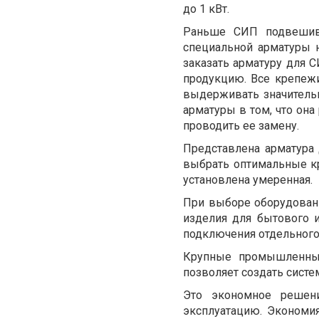
до 1 кВт.
Раньше СИП подвешив
специальной арматуры 
заказать арматуру для 
продукцию. Все крепеж
выдерживать значитель
арматуры в том, что она
проводить ее замену.
Представлена арматура
выбрать оптимальные к
установлена умеренная.
При выборе оборудовани
изделия для бытового и
подключения отдельного
Крупные промышленны
позволяет создать сист
Это экономное решен
эксплуатацию. Экономия