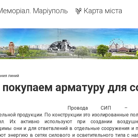
Меморіал. Маріуполь
Карта міста
ания линий
 покупаем арматуру для с
Провода СИП – до
ельной продукции. По конструкции это изолированные по
л. Их активно используют при создании воздуш
димы они и для ответвлений в отдельные сооружения и 
т энергию в сетях силового и осветительного типа с н