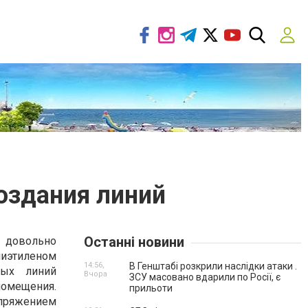
оздания линий
Останні новини
вольно
лиэтиленом
14:56,
В Генштабі розкрили наслідки атаки .
ных линий
Вчора
ЗСУ масовано вдарили по Росії, є
помещения.
прильоти
апряжением