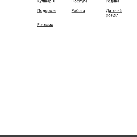
Кулінарія
Послуги
Родина
Подорожі
Робота
Дитячий
розділ
Реклама