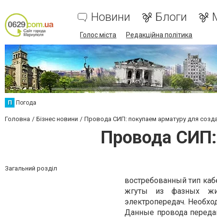
Новини
Блоги
Голос міста
Редакційна політика
П
Погода
Головна
Бізнес новини
Провода СИП: покупаем арматуру для созд
Провода СИП:
Загальний розділ
востребованный тип каб
жгуты из фазных жи
электропередач. Необхо
Данные провода передаю