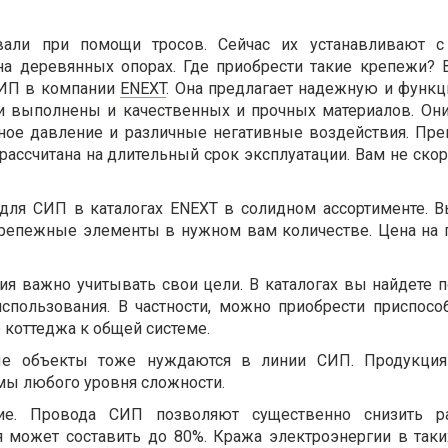
али при помощи тросов. Сейчас их устанавливают 
на деревянных опорах. Где приобрести такие крепежи?
СИП в компании
ENEXT
. Она предлагает надежную и функ
и выполнены и качественных и прочных материалов. Он
ное давление и различные негативные воздействия. Пр
 рассчитана на длительный срок эксплуатации. Вам не ско
 для СИП в каталогах ENEXT в солидном ассортименте. 
репежные элементы в нужном вам количестве. Цена на
я важно учитывать свои цели. В каталогах вы найдете 
спользования. В частности, можно приобрести приспосо
 коттеджа к общей системе.
е объекты тоже нуждаются в линии СИП. Продукция
емы любого уровня сложности.
ие. Провода СИП позволяют существенно снизить р
 может составить до 80%. Кража электроэнергии в таки