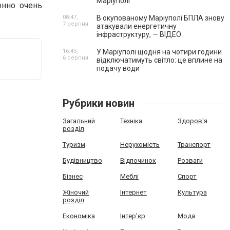
Маріуполі
онно очень
08:47,
В окупованому Маріуполі БПЛА знову
7 серпня
атакували енергетичну
інфраструктуру, — ВІДЕО
16:45,
У Маріуполі щодня на чотири години
6 серпня
відключатимуть світло: це вплине на
подачу води
Рубрики новин
Загальний
Техніка
Здоров'я
розділ
Туризм
Нерухомість
Транспорт
Будівництво
Відпочинок
Розваги
Бізнес
Меблі
Спорт
Жіночий
Інтернет
Культура
розділ
Економіка
Інтер'єр
Мода