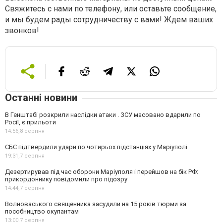
Свяжитесь с нами по телефону, или оставьте сообщение,
и мы будем рады сотрудничеству с вами! Ждем ваших
звонков!
Останні новини
В Генштабі розкрили наслідки атаки . ЗСУ масовано вдарили по
Росії, є прильоти
14:56,
8 серпня
СБС підтвердили удари по чотирьох підстанціях у Маріуполі
19:31,
7 серпня
Дезертирував під час оборони Маріуполя і перейшов на бік РФ:
прикордоннику повідомили про підозру
14:44,
7 серпня
Волноваського священника засудили на 15 років тюрми за
пособництво окупантам
13:00,
7 серпня