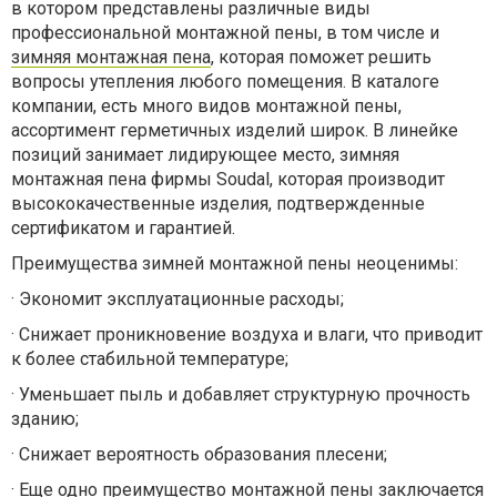
в котором представлены различные виды
профессиональной монтажной пены, в том числе и
зимняя монтажная пена
, которая поможет решить
вопросы утепления любого помещения. В каталоге
компании, есть много видов монтажной пены,
ассортимент герметичных изделий широк. В линейке
позиций занимает лидирующее место, зимняя
монтажная пена фирмы Soudal, которая производит
высококачественные изделия, подтвержденные
сертификатом и гарантией.
Преимущества зимней монтажной пены неоценимы:
·
Экономит эксплуатационные расходы;
·
Снижает проникновение воздуха и влаги, что приводит
к более стабильной температуре;
·
Уменьшает пыль и добавляет структурную прочность
зданию;
·
Снижает вероятность образования плесени;
·
Еще одно преимущество монтажной пены заключается