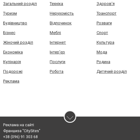
Загальний розділ
Техніка
Здоров'я
Туризм
Нерухомість
Транспорт
Будівництво
Відпочинок
Розваги
Бізнес
Меблі
Спорт
Жіночий розділ
Інтернет
Культура
Економіка
Інтер'єр
Мода
Кулінарія
Послуги
Родина
Подорожі
Робота
Дитячий розділ
Реклама
Реклама на сайті
Франшиза "CitySites"
+38 (096) 91 303 68