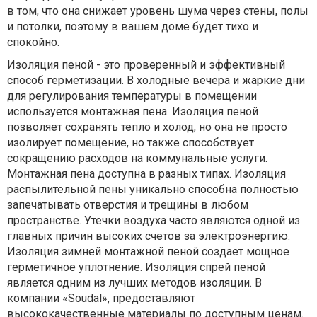
в том, что она снижает уровень шума через стены, полы
и потолки, поэтому в вашем доме будет тихо и
спокойно.
Изоляция пеной - это проверенный и эффективный
способ герметизации. В холодные вечера и жаркие дни
для регулирования температуры в помещении
используется монтажная пена. Изоляция пеной
позволяет сохранять тепло и холод, но она не просто
изолирует помещение, но также способствует
сокращению расходов на коммунальные услуги.
Монтажная пена доступна в разных типах. Изоляция
распылительной пены уникально способна полностью
запечатывать отверстия и трещины в любом
пространстве. Утечки воздуха часто являются одной из
главных причин высоких счетов за электроэнергию.
Изоляция зимней монтажной пеной создает мощное
герметичное уплотнение. Изоляция спрей пеной
является одним из лучших методов изоляции. В
компании «Soudal», предоставляют
высококачественные материалы по доступным ценам.