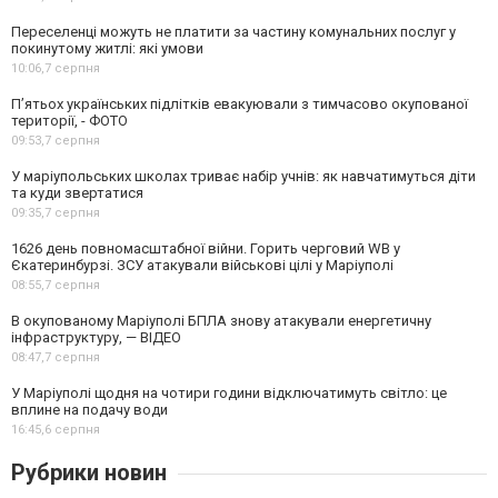
Переселенці можуть не платити за частину комунальних послуг у
покинутому житлі: які умови
10:06,
7 серпня
П’ятьох українських підлітків евакуювали з тимчасово окупованої
території, - ФОТО
09:53,
7 серпня
У маріупольських школах триває набір учнів: як навчатимуться діти
та куди звертатися
09:35,
7 серпня
1626 день повномасштабної війни. Горить черговий WB у
Єкатеринбурзі. ЗСУ атакували військові цілі у Маріуполі
08:55,
7 серпня
В окупованому Маріуполі БПЛА знову атакували енергетичну
інфраструктуру, — ВІДЕО
08:47,
7 серпня
У Маріуполі щодня на чотири години відключатимуть світло: це
вплине на подачу води
16:45,
6 серпня
Рубрики новин