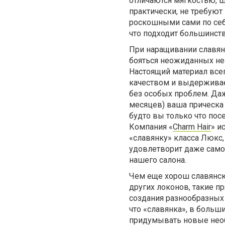
отличаются мягкостью, ш
практически, не требуют
роскошными сами по себе
что подходит большинст
При наращивании славян
бояться неожиданных не
Настоящий материал все
качеством и выдерживае
без особых проблем. Даж
месяцев) ваша прическа 
будто вы только что пос
Компания «
Charm Hair
» и
«славянку» класса Люкс,
удовлетворит даже само
нашего салона.
Чем еще хорош славянски
других локонов, такие п
создания разнообразных 
что «славянка», в больш
придумывать новые необ