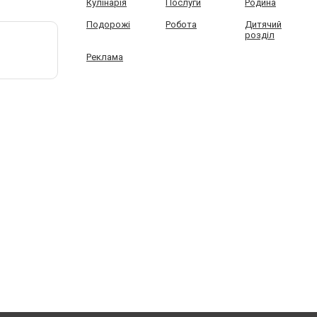
Кулінарія
Послуги
Родина
Подорожі
Робота
Дитячий
розділ
Реклама