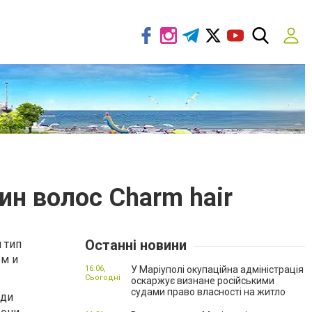
ин волос Charm hair
Останні новини
 тип
ом и
16:06,
У Маріуполі окупаційна адміністрація
Сьогодні
оскаржує визнане російськими
судами право власності на житло
яди