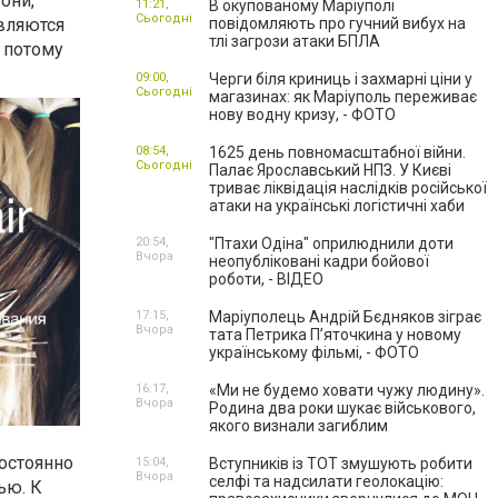
они,
11:21,
В окупованому Маріуполі
Сьогодні
являются
повідомляють про гучний вибух на
тлі загрози атаки БПЛА
 потому
09:00,
Черги біля криниць і захмарні ціни у
Сьогодні
магазинах: як Маріуполь переживає
нову водну кризу, - ФОТО
08:54,
1625 день повномасштабної війни.
Сьогодні
Палає Ярославський НПЗ. У Києві
триває ліквідація наслідків російської
атаки на українські логістичні хаби
20:54,
"Птахи Одіна" оприлюднили доти
Вчора
неопубліковані кадри бойової
роботи, - ВІДЕО
17:15,
Маріуполець Андрій Бєдняков зіграє
Вчора
тата Петрика П’яточкина у новому
українському фільмі, - ФОТО
16:17,
«Ми не будемо ховати чужу людину».
Вчора
Родина два роки шукає військового,
якого визнали загиблим
остоянно
15:04,
Вступників із ТОТ змушують робити
Вчора
селфі та надсилати геолокацію:
ью. К