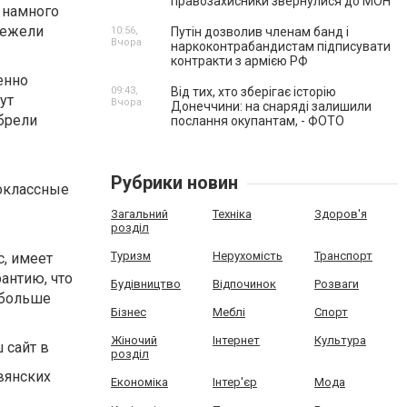
правозахисники звернулися до МОН
т намного
нежели
10:56,
Путін дозволив членам банд і
Вчора
наркоконтрабандистам підписувати
контракти з армією РФ
енно
09:43,
Від тих, хто зберігає історію
ут
Вчора
Донеччини: на снаряді залишили
обрели
послання окупантам, - ФОТО
Рубрики новин
воклассные
Загальний
Техніка
Здоров'я
розділ
Туризм
Нерухомість
Транспорт
с, имеет
антию, что
Будівництво
Відпочинок
Розваги
 больше
Бізнес
Меблі
Спорт
Жіночий
Інтернет
Культура
 сайт в
розділ
вянских
Економіка
Інтер'єр
Мода