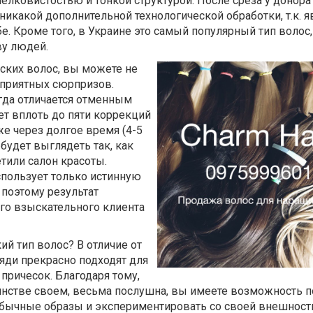
елковистостью и тонкой структурой. После среза у донора 
 никакой дополнительной технологической обработки, т.к. 
. Кроме того, в Украине это самый популярный тип волос,
ву людей.
ских волос, вы можете не
приятных сюрпризов.
гда отличается отменным
т вплоть до пяти коррекций
е через долгое время (4-5
будет выглядеть так, как
етили салон красоты.
спользует только истинную
 поэтому результат
го взыскательного клиента
й тип волос? В отличие от
ряди прекрасно подходят для
причесок. Благодаря тому,
инстве своем, весьма послушна, вы имеете возможность п
ычные образы и экспериментировать со своей внешност