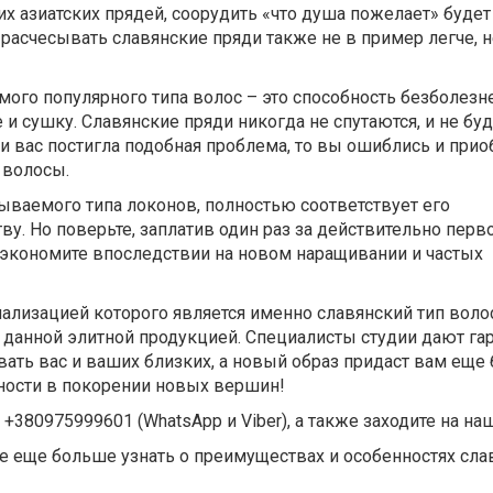
их азиатских прядей, соорудить «что душа пожелает» буде
, расчесывать славянские пряди также не в пример легче, 
мого популярного типа волос – это способность безболезн
 и сушку. Славянские пряди никогда не спутаются, и не буд
ли вас постигла подобная проблема, то вы ошиблись и при
 волосы.
ываемого типа локонов, полностью соответствует его
ву. Но поверьте, заплатив один раз за действительно пер
сэкономите впоследствии на новом наращивании и частых
циализацией которого является именно славянский тип воло
данной элитной продукцией. Специалисты студии дают гар
ать вас и ваших близких, а новый образ придаст вам еще
ности в покорении новых вершин!
+380975999601 (WhatsApp и Viber), а также заходите на наш
те еще больше узнать о преимуществах и особенностях сла