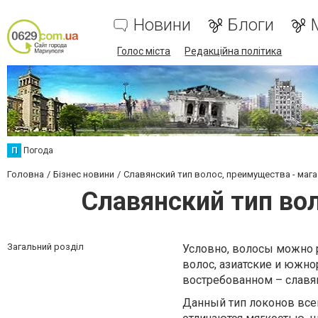
Новини
Блоги
Голос міста
Редакційна політика
П
Погода
Головна
Бізнес новини
Славянский тип волос, преимущества - мага
Славянский тип вол
Загальний розділ
Условно, волосы можно р
волос, азиатские и южн
востребованном – славя
Данный тип локонов все