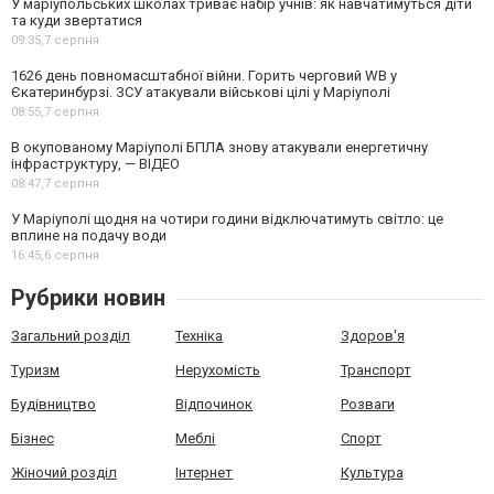
У маріупольських школах триває набір учнів: як навчатимуться діти
та куди звертатися
09:35,
7 серпня
1626 день повномасштабної війни. Горить черговий WB у
Єкатеринбурзі. ЗСУ атакували військові цілі у Маріуполі
08:55,
7 серпня
В окупованому Маріуполі БПЛА знову атакували енергетичну
інфраструктуру, — ВІДЕО
08:47,
7 серпня
У Маріуполі щодня на чотири години відключатимуть світло: це
вплине на подачу води
16:45,
6 серпня
Рубрики новин
Загальний розділ
Техніка
Здоров'я
Туризм
Нерухомість
Транспорт
Будівництво
Відпочинок
Розваги
Бізнес
Меблі
Спорт
Жіночий розділ
Інтернет
Культура