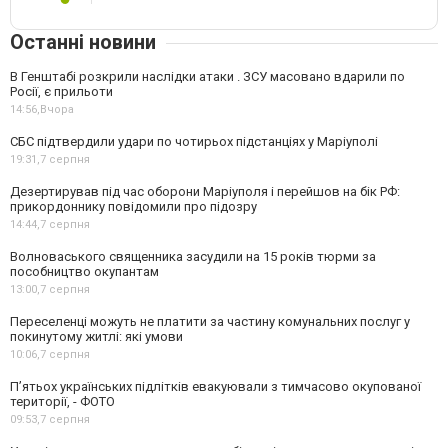
Останні новини
В Генштабі розкрили наслідки атаки . ЗСУ масовано вдарили по
Росії, є прильоти
14:56,
Вчора
СБС підтвердили удари по чотирьох підстанціях у Маріуполі
19:31,
7 серпня
Дезертирував під час оборони Маріуполя і перейшов на бік РФ:
прикордоннику повідомили про підозру
14:44,
7 серпня
Волноваського священника засудили на 15 років тюрми за
пособництво окупантам
13:00,
7 серпня
Переселенці можуть не платити за частину комунальних послуг у
покинутому житлі: які умови
10:06,
7 серпня
П’ятьох українських підлітків евакуювали з тимчасово окупованої
території, - ФОТО
09:53,
7 серпня