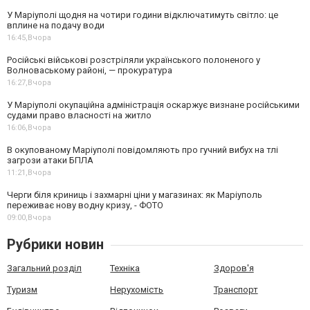
У Маріуполі щодня на чотири години відключатимуть світло: це
вплине на подачу води
16:45,
Вчора
Російські військові розстріляли українського полоненого у
Волноваському районі, — прокуратура
16:27,
Вчора
У Маріуполі окупаційна адміністрація оскаржує визнане російськими
судами право власності на житло
16:06,
Вчора
В окупованому Маріуполі повідомляють про гучний вибух на тлі
загрози атаки БПЛА
11:21,
Вчора
Черги біля криниць і захмарні ціни у магазинах: як Маріуполь
переживає нову водну кризу, - ФОТО
09:00,
Вчора
Рубрики новин
Загальний розділ
Техніка
Здоров'я
Туризм
Нерухомість
Транспорт