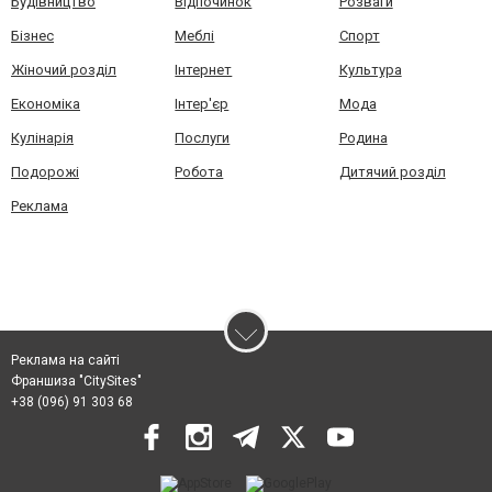
Будівництво
Відпочинок
Розваги
Бізнес
Меблі
Спорт
Жіночий розділ
Інтернет
Культура
Економіка
Інтер'єр
Мода
Кулінарія
Послуги
Родина
Подорожі
Робота
Дитячий розділ
Реклама
Реклама на сайті
Франшиза "CitySites"
+38 (096) 91 303 68