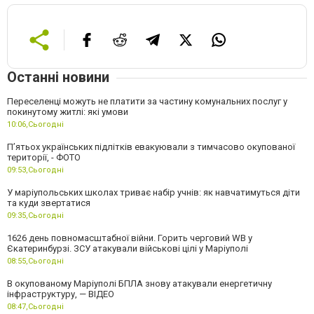
Останні новини
Переселенці можуть не платити за частину комунальних послуг у
покинутому житлі: які умови
10:06,
Сьогодні
П’ятьох українських підлітків евакуювали з тимчасово окупованої
території, - ФОТО
09:53,
Сьогодні
У маріупольських школах триває набір учнів: як навчатимуться діти
та куди звертатися
09:35,
Сьогодні
1626 день повномасштабної війни. Горить черговий WB у
Єкатеринбурзі. ЗСУ атакували військові цілі у Маріуполі
08:55,
Сьогодні
В окупованому Маріуполі БПЛА знову атакували енергетичну
інфраструктуру, — ВІДЕО
08:47,
Сьогодні