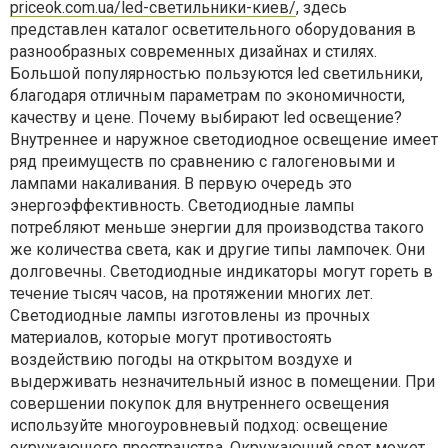
priceok.com.ua/led-светильники-киев/
, здесь
представлен каталог осветительного оборудования в
разнообразных современных дизайнах и стилях.
Большой популярностью пользуются led светильники,
благодаря отличным параметрам по экономичности,
качеству и цене. Почему выбирают led освещение?
Внутреннее и наружное светодиодное освещение имеет
ряд преимуществ по сравнению с галогеновыми и
лампами накаливания. В первую очередь это
энергоэффективность. Светодиодные лампы
потребляют меньше энергии для производства такого
же количества света, как и другие типы лампочек. Они
долговечны. Светодиодные индикаторы могут гореть в
течение тысяч часов, на протяжении многих лет.
Светодиодные лампы изготовлены из прочных
материалов, которые могут противостоять
воздействию погоды на открытом воздухе и
выдерживать незначительный износ в помещении. При
совершении покупок для внутреннего освещения
используйте многоуровневый подход: освещение
окружающего пространства. Окружающий свет может