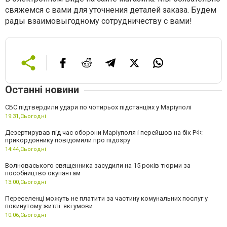
свяжемся с вами для уточнения деталей заказа. Будем
рады взаимовыгодному сотрудничеству с вами!
Останні новини
СБС підтвердили удари по чотирьох підстанціях у Маріуполі
19:31,
Сьогодні
Дезертирував під час оборони Маріуполя і перейшов на бік РФ:
прикордоннику повідомили про підозру
14:44,
Сьогодні
Волноваського священника засудили на 15 років тюрми за
пособництво окупантам
13:00,
Сьогодні
Переселенці можуть не платити за частину комунальних послуг у
покинутому житлі: які умови
10:06,
Сьогодні