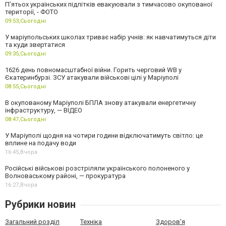
П’ятьох українських підлітків евакуювали з тимчасово окупованої
території, - ФОТО
09:53,
Сьогодні
У маріупольських школах триває набір учнів: як навчатимуться діти
та куди звертатися
09:35,
Сьогодні
1626 день повномасштабної війни. Горить черговий WB у
Єкатеринбурзі. ЗСУ атакували військові цілі у Маріуполі
08:55,
Сьогодні
В окупованому Маріуполі БПЛА знову атакували енергетичну
інфраструктуру, — ВІДЕО
08:47,
Сьогодні
У Маріуполі щодня на чотири години відключатимуть світло: це
вплине на подачу води
16:45,
Вчора
Російські військові розстріляли українського полоненого у
Волноваському районі, — прокуратура
16:27,
Вчора
Рубрики новин
Загальний розділ
Техніка
Здоров'я