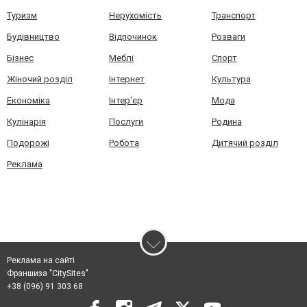
Туризм
Нерухомість
Транспорт
Будівництво
Відпочинок
Розваги
Бізнес
Меблі
Спорт
Жіночий розділ
Інтернет
Культура
Економіка
Інтер'єр
Мода
Кулінарія
Послуги
Родина
Подорожі
Робота
Дитячий розділ
Реклама
Реклама на сайті
Франшиза "CitySites"
+38 (096) 91 303 68