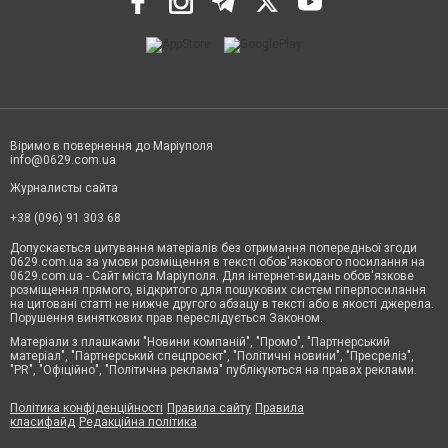
Віримо в повернення до Маріуполя
info@0629.com.ua
Журналисты сайта
+38 (096) 91 303 68
Допускається цитування матеріалів без отримання попередньої згоди
0629.com.ua за умови розміщення в тексті обов'язкового посилання на
0629.com.ua - Сайт міста Маріуполя. Для інтернет-видань обов'язкове
розміщення прямого, відкритого для пошукових систем гіперпосилання
на цитовані статті не нижче другого абзацу в тексті або в якості джерела.
Порушення виняткових прав переслідується Законом.
Матеріали з плашками "Новини компаній", "Промо", "Партнерський
матеріал", "Партнерський спецпроєкт", "Політичні новини", "Пресреліз",
"PR", "Офіційно", "Політична реклама" публікуються на правах реклами.
Політика конфіденційності
Правила сайту
Правила
класифайд
Редакційна політика