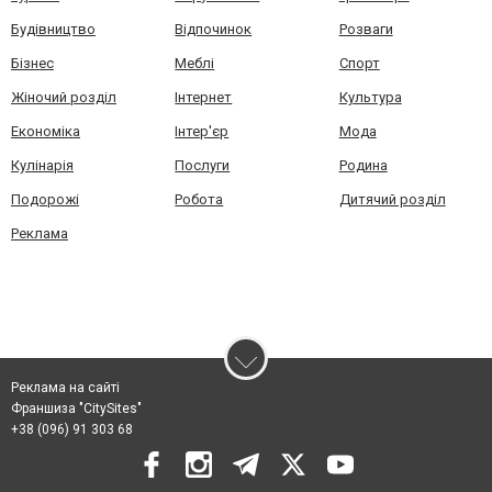
Будівництво
Відпочинок
Розваги
Бізнес
Меблі
Спорт
Жіночий розділ
Інтернет
Культура
Економіка
Інтер'єр
Мода
Кулінарія
Послуги
Родина
Подорожі
Робота
Дитячий розділ
Реклама
Реклама на сайті
Франшиза "CitySites"
+38 (096) 91 303 68