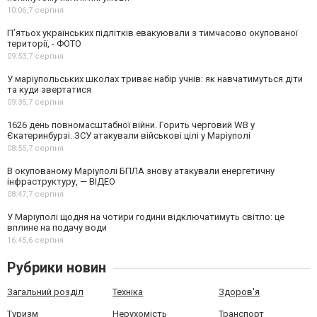
10:06,
7 серпня
П’ятьох українських підлітків евакуювали з тимчасово окупованої
території, - ФОТО
09:53,
7 серпня
У маріупольських школах триває набір учнів: як навчатимуться діти
та куди звертатися
09:35,
7 серпня
1626 день повномасштабної війни. Горить черговий WB у
Єкатеринбурзі. ЗСУ атакували військові цілі у Маріуполі
08:55,
7 серпня
В окупованому Маріуполі БПЛА знову атакували енергетичну
інфраструктуру, — ВІДЕО
08:47,
7 серпня
У Маріуполі щодня на чотири години відключатимуть світло: це
вплине на подачу води
16:45,
6 серпня
Рубрики новин
Загальний розділ
Техніка
Здоров'я
Туризм
Нерухомість
Транспорт