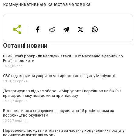
коммуникативные качества человека.
Останні новини
В Генштабі розкрили наслідки атаки . ЗСУ масовано вдарили по
Росії, є прильоти
14:56,
Вчора
СБС підтвердили удари по чотирьох підстанціях у Маріуполі
19:31,
7 серпня
Дезертирував під час оборони Маріуполя і перейшов на бік РФ:
прикордоннику повідомили про підозру
14:44,
7 серпня
Волноваського священника засудили на 15 років тюрми за
пособництво окупантам
13:00,
7 серпня
Переселенці можуть не платити за частину комунальних послуг у
покинутому житлі: які умови