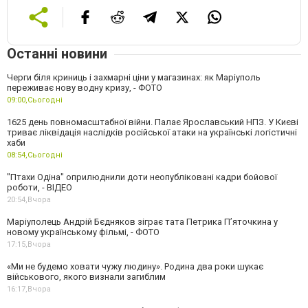
Останні новини
Черги біля криниць і захмарні ціни у магазинах: як Маріуполь
переживає нову водну кризу, - ФОТО
09:00,
Сьогодні
1625 день повномасштабної війни. Палає Ярославський НПЗ. У Києві
триває ліквідація наслідків російської атаки на українські логістичні
хаби
08:54,
Сьогодні
"Птахи Одіна" оприлюднили доти неопубліковані кадри бойової
роботи, - ВІДЕО
20:54,
Вчора
Маріуполець Андрій Бєдняков зіграє тата Петрика П’яточкина у
новому українському фільмі, - ФОТО
17:15,
Вчора
«Ми не будемо ховати чужу людину». Родина два роки шукає
військового, якого визнали загиблим
16:17,
Вчора