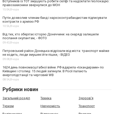
Вступників із ТОТ змушують робити селфі та надсилати геолокацію:
правозахисники звернулися до МОН
15:04,
Вчора
Путін дозволив членам банд і наркоконтрабандистам підписувати
контракти з армією РФ
10:56,
Вчора
Від тих, хто зберігає історію Донеччини: на снаряді залишили
послання окупантам, - ФОТО
09:43,
Вчора
Петровський район Донецька відрізали від міста: транспорт майже
не ходить, люди змушені йти пішки, - ВІДЕО
09:08,
Вчора
1624 день повномасштабної війни. РФ вдарила «Іскандерами» по
Київщині і столиці. 15 людей загинули. В Росії палають
енергопідстанції та черговий WB
08:54,
Вчора
Рубрики новин
Загальний розділ
Техніка
Здоров'я
Туризм
Нерухомість
Транспорт
Будівництво
Відпочинок
Розваги