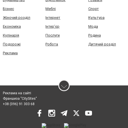
Бізнес
Меблі
Спорт
Жіночий розділ
Інтернет
Культура
Економіка
Інтер'єр
Мода
Кулінарія
Послуги
Родина
Подорожі
Робота
Дитячий розділ
Реклама
Реклама на сайті
Франшиза "CitySites"
+38 (096) 91 303 68