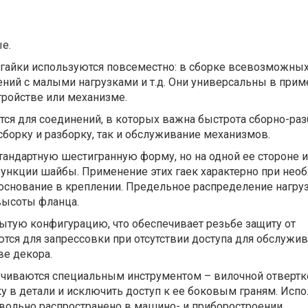
е.
айки используются повсеместно: в сборке всевозможны
ний с малыми нагрузками и т.д. Они универсальны в прим
тройстве или механизме.
тся для соединений, в которых важна быстрота сборно-ра
 сборку и разборку, так и обслуживание механизмов.
тандартную шестигранную форму, но на одной ее стороне 
нкции шайбы. Применение этих гаек характерно при нео
основание в креплении. Предельное распределение нагруз
высоты фланца.
ытую конфигурацию, что обеспечивает резьбе защиту от
тся для запрессовки при отсутствии доступа для обслужи
ве декора.
иваются специальным инструментом – вилочной отвертко
ку в детали и исключить доступ к ее боковым граням. Исп
вольно распространено в машино- и приборостроении.