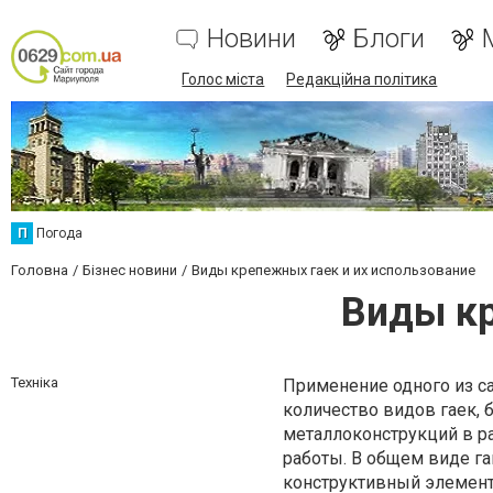
Новини
Блоги
Голос міста
Редакційна політика
П
Погода
Головна
Бізнес новини
Виды крепежных гаек и их использование
Виды кр
Техніка
Применение одного из с
количество видов гаек,
металлоконструкций в р
работы. В общем виде г
конструктивный элемент