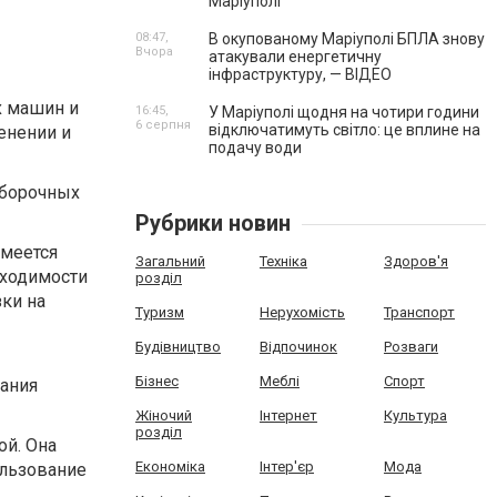
Маріуполі
08:47,
В окупованому Маріуполі БПЛА знову
Вчора
атакували енергетичну
інфраструктуру, — ВІДЕО
х машин и
16:45,
У Маріуполі щодня на чотири години
6 серпня
відключатимуть світло: це вплине на
енении и
подачу води
зборочных
Рубрики новин
имеется
Загальний
Техніка
Здоров'я
бходимости
розділ
ки на
Туризм
Нерухомість
Транспорт
Будівництво
Відпочинок
Розваги
Бізнес
Меблі
Спорт
вания
Жіночий
Інтернет
Культура
розділ
й. Она
Економіка
Інтер'єр
Мода
ользование