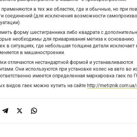
 применяются в тех же областях, где и обычные, но при 
ти соединений (для исключения возможности самопроизв
уатации).
иметь форму шестигранника либо квадрата с дополнитель
торые необходимы для приваривания метиза к основанию.
аек в ситуациях, где небольшая толщина детали исключает 
меняется в машиностроении.
ки отличаются нестандартной формой и устанавливаются
тами. Они используются при установке колес на авто во 
оответственно имеется определенная маркировка гаек по Г
х видов гаек можно купить на сайте
http://metiznik.com.ua/