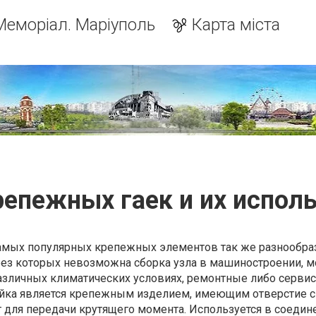
Меморіал. Маріуполь
Карта міста
епежных гаек и их испол
амых популярных крепежных элементов так же разнообраз
 без которых невозможна сборка узла в машиностроении, 
азличных климатических условиях, ремонтные либо серви
айка является крепежным изделием, имеющим отверстие с
 для передачи крутящего момента. Используется в соедин