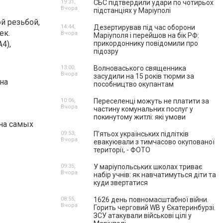
19:31,
СБС підтвердили удари по чотирьох
Вчора
підстанціях у Маріуполі
й резьбой,
14:44,
Дезертирував під час оборони
ек.
Вчора
Маріуполя і перейшов на бік РФ:
4),
прикордоннику повідомили про
підозру
13:00,
Волноваського священника
Вчора
засудили на 15 років тюрми за
на
пособництво окупантам
10:06,
Переселенці можуть не платити за
Вчора
частину комунальних послуг у
покинутому житлі: які умови
 на самых
09:53,
П’ятьох українських підлітків
Вчора
евакуювали з тимчасово окупованої
території, - ФОТО
09:35,
У маріупольських школах триває
Вчора
набір учнів: як навчатимуться діти та
куди звертатися
08:55,
1626 день повномасштабної війни.
Вчора
Горить черговий WB у Єкатеринбурзі.
ЗСУ атакували військові цілі у