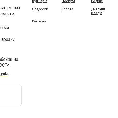
Кулінарія
Послуги
Родина
повышенных
Подорожі
Робота
Дитячий
ольного
розділ
Реклама
ными
нарезку
избежание
ОСТу.
gaiki
.