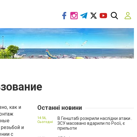
ьзование
Останні новини
но, как и
монтаж
14:56,
В Генштабі розкрили наслідки атаки .
сные
Сьогодні
ЗСУ масовано вдарили по Росії, є
 резьбой и
прильоти
ении с