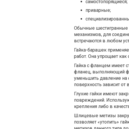
самостопорящиеся;
приварные;
специализированны
Обычные шестигранные г
механизмов, для соедине
встречаются в любом ус
Гайка-барашек применяе
работ. Она упрощает как
Гайка с фланцем имеет с
фланец, выполняющий фу
уменьшить давление на 
поверхность зависит от 
Глухие гайки имеют закр
повреждений. Использую
крепления либо в качест
Шлицевые метизы закруч
позволяет «утопить» гай
метизов данного типа до