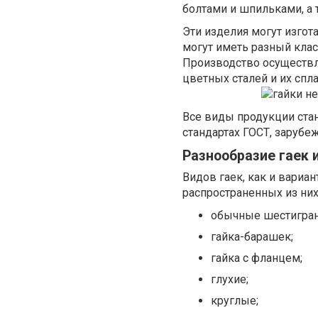
болтами и шпильками, а 
Эти изделия могут изгот
могут иметь разный класс
Производство осуществля
цветных сталей и их спл
Все виды продукции ста
стандартах ГОСТ, зарубеж
Разнообразие гаек 
Видов гаек, как и вариа
распространенных из них
обычные шестигра
гайка-барашек;
гайка с фланцем;
глухие;
круглые;