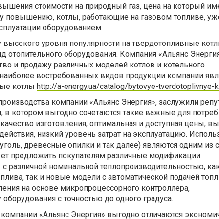
вышения стоимости на природный газ, цена на который им
у повышению, котлы, работающие на газовом топливе, уж
ксплуатации оборудованием.
у высокого уровня популярности на твердотопливные котл
ид отопительного оборудования. Компания «Альянс Энерги
тво и продажу различных моделей котлов и котельного
 наиболее востребованных видов продукции компании яв
ные котлы
http://a-energy.ua/catalog/bytovye-tverdotoplivnye-k
производства компании «Альянс Энергия», заслужили реп
, в котором выгодно сочетаются такие важные для потреб
 качество изготовления, оптимальная и доступная цены, в
ействия, низкий уровень затрат на эксплуатацию. Испол
 уголь, древесные опилки и так далее) являются одним из
ет предложить покупателям различные модификации
 с различной номинальной теплопроизводительностью, как
плива, так и новые модели с автоматической подачей топл
ения на основе микропроцессорного контроллера,
оборудования с точностью до одного градуса.
компании «Альянс Энергия» выгодно отличаются эконом