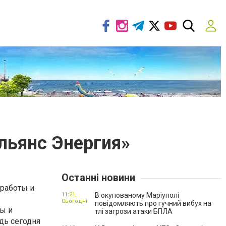
льянс Энергия»
Останні новини
 работы и
11:21,
В окупованому Маріуполі
Сьогодні
повідомляють про гучний вибух на
ты и
тлі загрози атаки БПЛА
дь сегодня