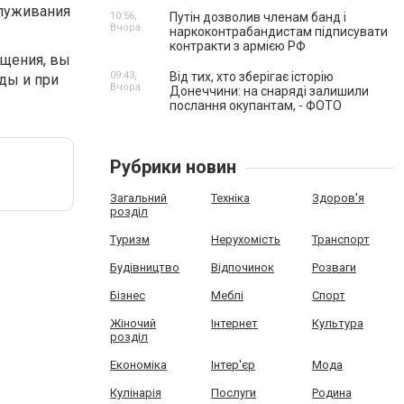
служивания
10:56,
Путін дозволив членам банд і
Вчора
наркоконтрабандистам підписувати
контракти з армією РФ
ещения, вы
09:43,
Від тих, хто зберігає історію
оды и при
Вчора
Донеччини: на снаряді залишили
послання окупантам, - ФОТО
Рубрики новин
Загальний
Техніка
Здоров'я
розділ
Туризм
Нерухомість
Транспорт
Будівництво
Відпочинок
Розваги
Бізнес
Меблі
Спорт
Жіночий
Інтернет
Культура
розділ
Економіка
Інтер'єр
Мода
Кулінарія
Послуги
Родина