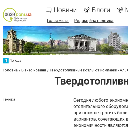
Новини
Блоги
Голос міста
Редакційна політика
П
Погода
Головна
Бізнес новини
Твердотопливные котлы от компании «Алья
Твердотопливн
Техніка
Сегодня любого экономн
отопительного оборудов
при этом не тратить бол
вариантов, сочетающих в
экономичности являются