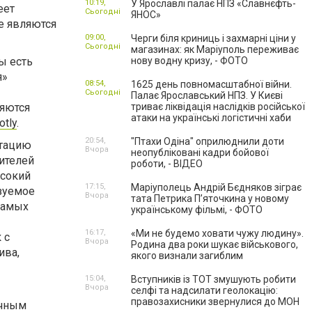
10:19,
У Ярославлі палає НПЗ «Славнєфть-
еет
Сьогодні
ЯНОС»
е являются
09:00,
Черги біля криниць і захмарні ціни у
Сьогодні
магазинах: як Маріуполь переживає
ы есть
нову водну кризу, - ФОТО
я»
08:54,
1625 день повномасштабної війни.
Сьогодні
Палає Ярославський НПЗ. У Києві
ляются
триває ліквідація наслідків російської
атаки на українські логістичні хаби
otly
.
20:54,
"Птахи Одіна" оприлюднили доти
утацию
Вчора
неопубліковані кадри бойової
ителей
роботи, - ВІДЕО
ысокий
17:15,
Маріуполець Андрій Бєдняков зіграє
ьзуемое
Вчора
тата Петрика П’яточкина у новому
 самых
українському фільмі, - ФОТО
16:17,
«Ми не будемо ховати чужу людину».
 с
Вчора
Родина два роки шукає військового,
ива,
якого визнали загиблим
15:04,
Вступників із ТОТ змушують робити
Вчора
селфі та надсилати геолокацію:
правозахисники звернулися до МОН
ичным