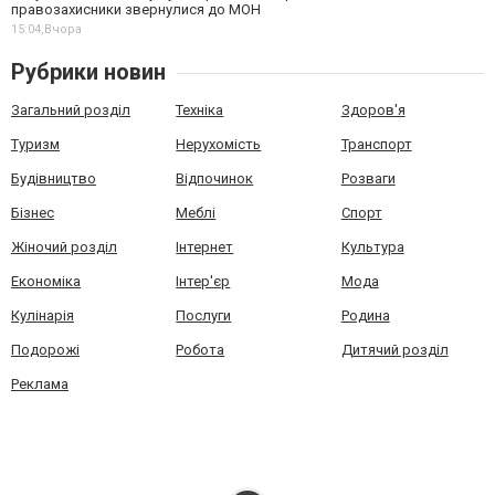
правозахисники звернулися до МОН
15:04,
Вчора
Рубрики новин
Загальний розділ
Техніка
Здоров'я
Туризм
Нерухомість
Транспорт
Будівництво
Відпочинок
Розваги
Бізнес
Меблі
Спорт
Жіночий розділ
Інтернет
Культура
Економіка
Інтер'єр
Мода
Кулінарія
Послуги
Родина
Подорожі
Робота
Дитячий розділ
Реклама