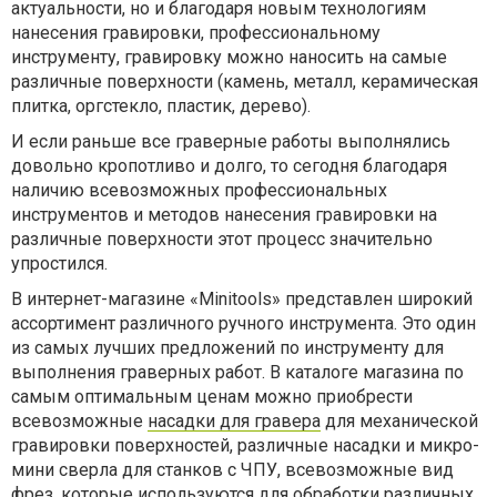
актуальности, но и благодаря новым технологиям
нанесения гравировки, профессиональному
инструменту, гравировку можно наносить на самые
различные поверхности (камень, металл, керамическая
плитка, оргстекло, пластик, дерево).
И если раньше все граверные работы выполнялись
довольно кропотливо и долго, то сегодня благодаря
наличию всевозможных профессиональных
инструментов и методов нанесения гравировки на
различные поверхности этот процесс значительно
упростился.
В интернет-магазине «Мinitools» представлен широкий
ассортимент различного ручного инструмента. Это один
из самых лучших предложений по инструменту для
выполнения граверных работ. В каталоге магазина по
самым оптимальным ценам можно приобрести
всевозможные
насадки для гравера
для механической
гравировки поверхностей, различные насадки и микро-
мини сверла для станков с ЧПУ, всевозможные вид
фрез, которые используются для обработки различных