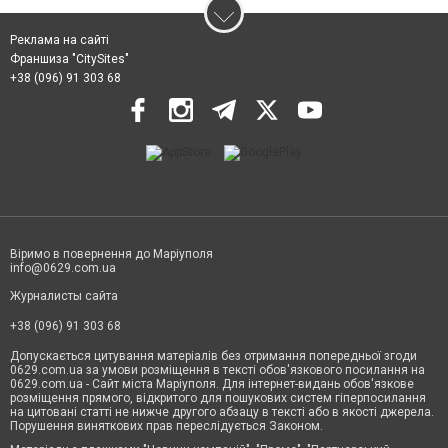
Реклама на сайті
Франшиза "CitySites"
+38 (096) 91 303 68
Віримо в повернення до Маріуполя
info@0629.com.ua
Журналисты сайта
+38 (096) 91 303 68
Допускається цитування матеріалів без отримання попередньої згоди
0629.com.ua за умови розміщення в тексті обов'язкового посилання на
0629.com.ua - Сайт міста Маріуполя. Для інтернет-видань обов'язкове
розміщення прямого, відкритого для пошукових систем гіперпосилання
на цитовані статті не нижче другого абзацу в тексті або в якості джерела.
Порушення виняткових прав переслідується Законом.