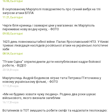
16:06,
Сьогодні
В окупованому Маріуполі повідомляють про гучний вибух на тлі
загрози атаки БПЛА
11:21,
Сьогодні
Черги біля криниць і захмарні ціни у магазинах: як Маріуполь
переживає нову водну кризу, - ФОТО
09:00,
Сьогодні
1625 день повномасштабної війни. Палає Ярославський НПЗ. У Києві
триває ліквідація наслідків російської атаки на українські логістичні
хаби
08:54,
Сьогодні
"Птахи Одіна" оприлюднили доти неопубліковані кадри бойової
роботи, - ВІДЕО
20:54,
Вчора
Маріуполець Андрій Бєдняков зіграє тата Петрика П’яточкина у
новому українському фільмі, - ФОТО
17:15,
Вчора
«Ми не будемо ховати чужу людину». Родина два роки шукає
військового, якого визнали загиблим
16:17,
Вчора
Вступників із ТОТ змушують робити селфі та надсилати геолокацію: