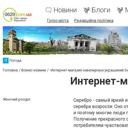
Новини
Блоги
Голос міста
Редакційна політика
П
Погода
Головна
Бізнес новини
Интернет-магазин ювелирных украшений Sv
Интернет-м
Жіночий розділ
Серебро - самый яркий и
серебра возросли. Оно о
и поэтому многие люди 
Получение прекрасного 
потребителям чувствоват