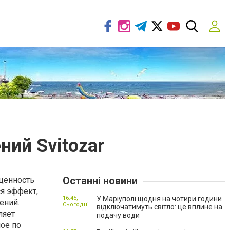
ий Svitozar
Останні новини
 ценность
я эффект,
16:45,
У Маріуполі щодня на чотири години
ений.
Сьогодні
відключатимуть світло: це вплине на
ляет
подачу води
ное по