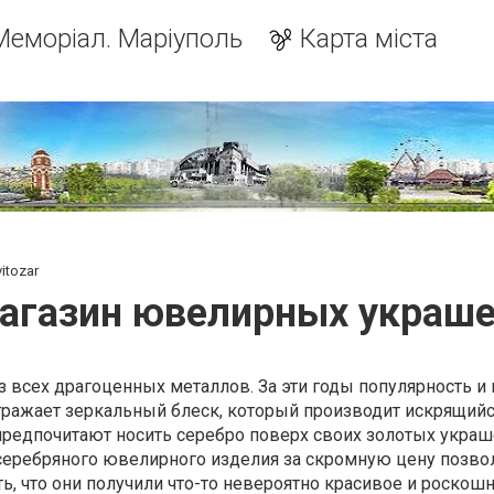
Меморіал. Маріуполь
Карта міста
itozar
агазин ювелирных украшен
з всех драгоценных металлов. За эти годы популярность и
тражает зеркальный блеск, который производит искрящийс
предпочитают носить серебро поверх своих золотых украш
серебряного ювелирного изделия за скромную цену позво
ь, что они получили что-то невероятно красивое и роскош