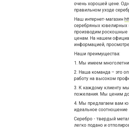
очень хорошей цене. Одна
правильном уходе сереб
Наш интернет-магазин
ht
серебряных ювелирных и
производим роскошные 
ценам. На нашем официа
информацией, просмотрет
Наши преимущества:
1.
Мы имеем многолетний
2.
Наша команда – это о
работу на высоком проф
3.
К каждому клиенту мы
пожелания. Мы ценим до
4.
Мы предлагаем вам юв
идеальное соотношение 
Серебро - твердый мета
легко подано и отполир