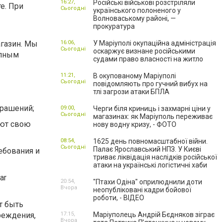
16:27,
Російські військові розстріляли
е. При
Сьогодні
українського полоненого у
Волноваському районі, —
прокуратура
газин. Мы
16:06,
У Маріуполі окупаційна адміністрація
Сьогодні
оскаржує визнане російськими
упным
судами право власності на житло
11:21,
В окупованому Маріуполі
Сьогодні
повідомляють про гучний вибух на
тлі загрози атаки БПЛА
крашений;
09:00,
Черги біля криниць і захмарні ціни у
Сьогодні
магазинах: як Маріуполь переживає
яют свою
нову водну кризу, - ФОТО
08:54,
1625 день повномасштабної війни.
Сьогодні
Палає Ярославський НПЗ. У Києві
ебования и
триває ліквідація наслідків російської
атаки на українські логістичні хаби
ar
20:54,
"Птахи Одіна" оприлюднили доти
Вчора
неопубліковані кадри бойової
роботи, - ВІДЕО
т быть
реждения,
17:15,
Маріуполець Андрій Бєдняков зіграє
Вчора