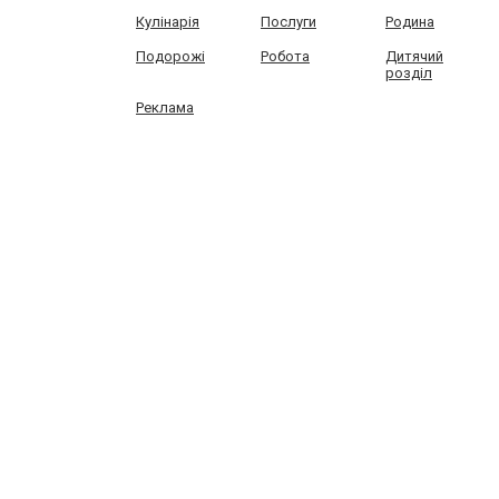
Кулінарія
Послуги
Родина
Подорожі
Робота
Дитячий
розділ
Реклама