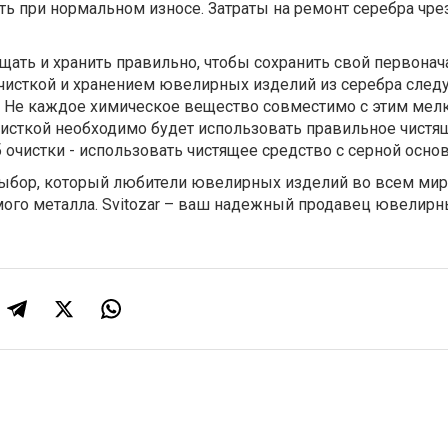
ть при нормальном износе. Затраты на ремонт серебра чр
щать и хранить правильно, чтобы сохранить свой первона
очисткой и хранением ювелирных изделий из серебра след
. Не каждое химическое вещество совместимо с этим мел
чисткой необходимо будет использовать правильное чистя
 очистки - использовать чистящее средство с серной основ
ыбор, который любители ювелирных изделий во всем ми
мого металла. Svitozar – ваш надежный продавец ювелир