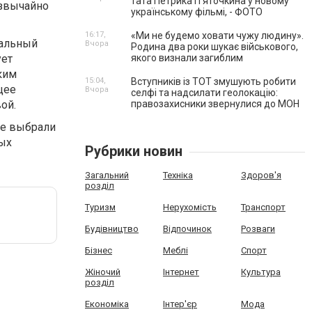
тата Петрика П’яточкина у новому
езвычайно
українському фільмі, - ФОТО
16:17,
«Ми не будемо ховати чужу людину».
чальный
Вчора
Родина два роки шукає військового,
ует
якого визнали загиблим
ким
15:04,
Вступників із ТОТ змушують робити
щее
Вчора
селфі та надсилати геолокацію:
ой.
правозахисники звернулися до МОН
ре выбрали
ных
Рубрики новин
Загальний
Техніка
Здоров'я
розділ
Туризм
Нерухомість
Транспорт
Будівництво
Відпочинок
Розваги
Бізнес
Меблі
Спорт
Жіночий
Інтернет
Культура
розділ
Економіка
Інтер'єр
Мода