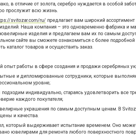
ко, в отличие от золота, серебро нуждается в особой забот
ро прослужит всю жизнь.
tps://svitozar.com/ru/
предлагает вам широкий ассортимент
зделий. Наша компания – это одновременно фабрика и ма
ювелирные изделия и предлагаем вам их по самым дост
льном сайте вы сможете ознакомиться с более подробной
ь каталог товаров и осуществить заказ.
 опыт работы в сфере создания и продажи серебряных у
пытные и дипломированные сотрудники, которые выполн
ессиональном уровне;
 подходим индивидуально, стараясь удовлетворить все тр
верие каждого покупателя;
елирные украшения по самым доступным ценам. В Svitoz
цены и качества.
лл, который выдерживает испытание временем. Оно може
овано ювелирами для ремонта любого поверхностного пов