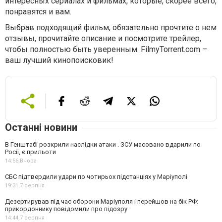
интересных сериалах и фильмах, которые, скорее всего,
понравятся и вам.
Выбрав подходящий фильм, обязательно прочтите о нем
отзывы, прочитайте описание и посмотрите трейлер,
чтобы полностью быть уверенным. FilmyTorrent.com –
ваш лучший кинопоисковик!
Останні новини
В Генштабі розкрили наслідки атаки . ЗСУ масовано вдарили по
Росії, є прильоти
14:56,
Вчора
СБС підтвердили удари по чотирьох підстанціях у Маріуполі
19:31,
7 серпня
Дезертирував під час оборони Маріуполя і перейшов на бік РФ:
прикордоннику повідомили про підозру
14:44,
7 серпня