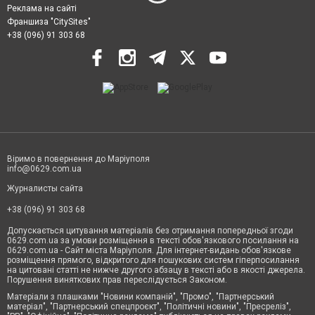
Реклама на сайті
Франшиза "CitySites"
+38 (096) 91 303 68
Віримо в повернення до Маріуполя
info@0629.com.ua
Журналисты сайта
+38 (096) 91 303 68
Допускається цитування матеріалів без отримання попередньої згоди
0629.com.ua за умови розміщення в тексті обов'язкового посилання на
0629.com.ua - Сайт міста Маріуполя. Для інтернет-видань обов'язкове
розміщення прямого, відкритого для пошукових систем гіперпосилання
на цитовані статті не нижче другого абзацу в тексті або в якості джерела.
Порушення виняткових прав переслідується Законом.
Матеріали з плашками "Новини компаній", "Промо", "Партнерський
матеріал", "Партнерський спецпроєкт", "Політичні новини", "Пресреліз",