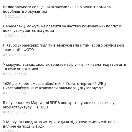
Волноваського священника засудили на 15 років тюрми за
пособництво окупантам
13:00,
7 серпня
Переселенці можуть не платити за частину комунальних послуг у
покинутому житлі: які умови
10:06,
7 серпня
П’ятьох українських підлітків евакуювали з тимчасово окупованої
території, - ФОТО
09:53,
7 серпня
У маріупольських школах триває набір учнів: як навчатимуться діти
та куди звертатися
09:35,
7 серпня
1626 день повномасштабної війни. Горить черговий WB у
Єкатеринбурзі. ЗСУ атакували військові цілі у Маріуполі
08:55,
7 серпня
В окупованому Маріуполі БПЛА знову атакували енергетичну
інфраструктуру, — ВІДЕО
08:47,
7 серпня
У Маріуполі щодня на чотири години відключатимуть світло: це
вплине на подачу води
16:45,
6 серпня