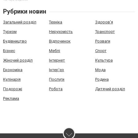
Рубрики новин
Загальний розділ
Техніка
Здоров'я
Туризм
Нерухомість
Транспорт
Будівництво
Відпочинок
Розваги
Бізнес
Меблі
Спорт
Жіночий розділ
Інтернет
Культура
Економіка
Інтер'єр
Мода
Кулінарія
Послуги
Родина
Подорожі
Робота
Дитячий розділ
Реклама