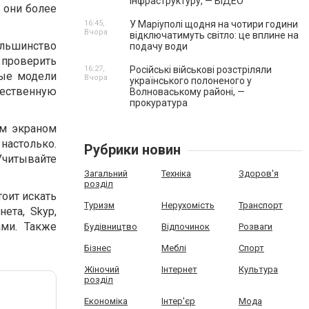
інфраструктуру, — ВІДЕО
о они более
16:45,
У Маріуполі щодня на чотири години
Вчора
відключатимуть світло: це вплине на
льшинство
подачу води
 проверить
16:27,
Російські військові розстріляли
ные модели
Вчора
українського полоненого у
чественную
Волноваському районі, —
прокуратура
ым экраном
 настолько.
Рубрики новин
 Учитывайте
Загальний
Техніка
Здоров'я
розділ
тоит искать
Туризм
Нерухомість
Транспорт
ета, Skyp,
ами. Также
Будівництво
Відпочинок
Розваги
Бізнес
Меблі
Спорт
Жіночий
Інтернет
Культура
розділ
Економіка
Інтер'єр
Мода