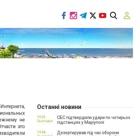
Останні новини
нтернета,
иональных
19:31,
СБС підтвердили удари по чотирьох
режнему не
Сьогодні
підстанціях у Маріуполі
Отчасти это
зводители
14:44,
Дезертирував під час оборони