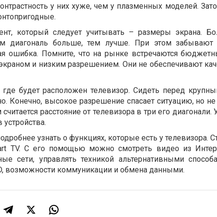
контрастность у них хуже, чем у плазменных моделей. Зат
онтопригодные.
нт, который следует учитывать – размеры экрана. Бо
ем диагональ больше, тем лучше. При этом забывают
ая ошибка. Помните, что на рынке встречаются бюджет
экраном и низким разрешением. Они не обеспечивают ка
, где будет расположен телевизор. Сидеть перед крупн
о. Конечно, высокое разрешение спасает ситуацию, но не
читается расстояние от телевизора в три его диагонали.
 устройства.
подробнее узнать о функциях, которые есть у телевизора. С
art TV. С его помощью можно смотреть видео из Интерн
ные сети, управлять техникой альтернативными способ
D, возможности коммуникации и обмена данными.