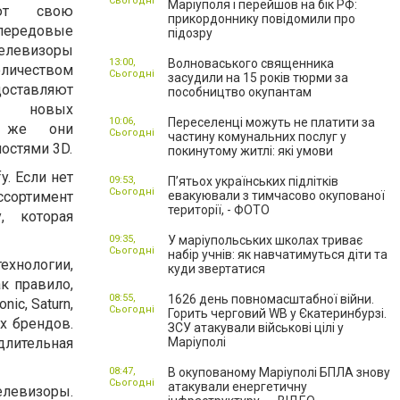
Сьогодні
Маріуполя і перейшов на бік РФ:
уют свою
прикордоннику повідомили про
ередовые
підозру
елевизоры
13:00,
Волноваського священника
ичеством
Сьогодні
засудили на 15 років тюрми за
доставляют
пособництво окупантам
у новых
10:06,
Переселенці можуть не платити за
у же они
Сьогодні
частину комунальних послуг у
остями 3D.
покинутому житлі: які умови
. Если нет
09:53,
П’ятьох українських підлітків
Сьогодні
ссортимент
евакуювали з тимчасово окупованої
території, - ФОТО
, которая
09:35,
У маріупольських школах триває
Сьогодні
набір учнів: як навчатимуться діти та
хнологии,
куди звертатися
к правило,
08:55,
1626 день повномасштабної війни.
ic, Saturn,
Сьогодні
Горить черговий WB у Єкатеринбурзі.
х брендов.
ЗСУ атакували військові цілі у
длительная
Маріуполі
08:47,
В окупованому Маріуполі БПЛА знову
Сьогодні
атакували енергетичну
левизоры.