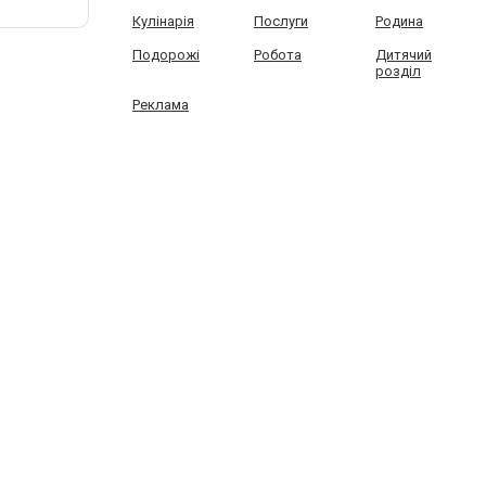
Кулінарія
Послуги
Родина
Подорожі
Робота
Дитячий
розділ
Реклама