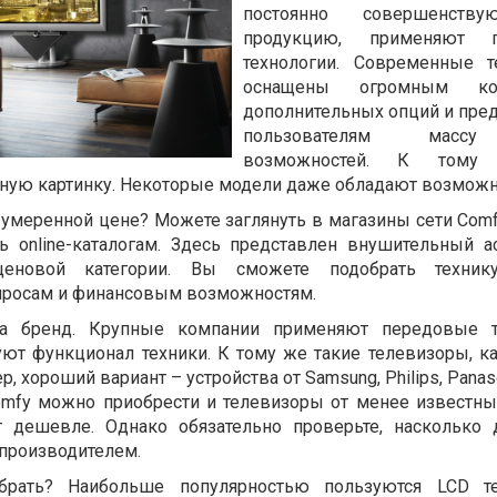
постоянно совершенств
продукцию, применяют п
технологии. Современные т
оснащены огромным кол
дополнительных опций и пре
пользователям масс
возможностей. К том
ную картинку. Некоторые модели даже обладают возможн
умеренной цене? Можете заглянуть в магазины сети Comfy
ь online-каталогам. Здесь представлен внушительный а
ценовой категории. Вы сможете подобрать технику
просам и финансовым возможностям.
а бренд. Крупные компании применяют передовые те
ют функционал техники. К тому же такие телевизоры, ка
 хороший вариант – устройства от Samsung, Philips, Panason
 Comfy можно приобрести и телевизоры от менее известны
ят дешевле. Однако обязательно проверьте, насколько 
 производителем.
рать? Наибольше популярностью пользуются LCD те