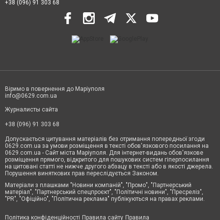
+38 (096) 91 303 68
Віримо в повернення до Маріуполя
info@0629.com.ua
Журналисты сайта
+38 (096) 91 303 68
Допускається цитування матеріалів без отримання попередньої згоди
0629.com.ua за умови розміщення в тексті обов'язкового посилання на
0629.com.ua - Сайт міста Маріуполя. Для інтернет-видань обов'язкове
розміщення прямого, відкритого для пошукових систем гіперпосилання
на цитовані статті не нижче другого абзацу в тексті або в якості джерела.
Порушення виняткових прав переслідується Законом.
Матеріали з плашками "Новини компаній", "Промо", "Партнерський
матеріал", "Партнерський спецпроєкт", "Політичні новини", "Пресреліз",
"PR", "Офіційно", "Політична реклама" публікуються на правах реклами.
Політика конфіденційності
Правила сайту
Правила