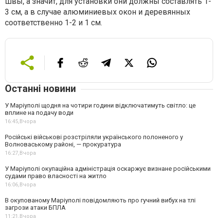
швы, а значит, для установки они должны составлять 1-
3 см, а в случае алюминиевых окон и деревянных
соответственно 1-2 и 1 см.
Останні новини
У Маріуполі щодня на чотири години відключатимуть світло: це
вплине на подачу води
16:45,
Вчора
Російські військові розстріляли українського полоненого у
Волноваському районі, — прокуратура
16:27,
Вчора
У Маріуполі окупаційна адміністрація оскаржує визнане російськими
судами право власності на житло
16:06,
Вчора
В окупованому Маріуполі повідомляють про гучний вибух на тлі
загрози атаки БПЛА
11:21,
Вчора