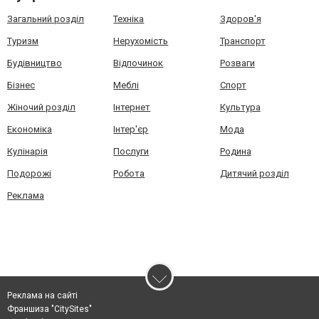
Загальний розділ
Техніка
Здоров'я
Туризм
Нерухомість
Транспорт
Будівництво
Відпочинок
Розваги
Бізнес
Меблі
Спорт
Жіночий розділ
Інтернет
Культура
Економіка
Інтер'єр
Мода
Кулінарія
Послуги
Родина
Подорожі
Робота
Дитячий розділ
Реклама
Реклама на сайті
Франшиза "CitySites"