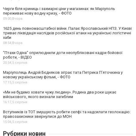
Черги біля криниць і захмарні ціни у магазинах: як Маріуполь
переживає нову водну кризу, - ФОТО
09:00,
Вчора
1625 день повномасштабної війни. Палає Ярославський НПЗ. У Києві
триває ліквідація наслідків російської атаки на українські логістичні
хаби
08:54,
Вчора
"Птахи Одіна" оприлюднили доти неопубліковані кадри бойової
роботи, - ВІДЕО
20:54,
5 серпня
Маріуполець Андрій Бєдняков зіграє тата Петрика П’яточкина у
новому українському фільмі, - ФОТО
17:15,
5 серпня
«Ми не будемо ховати чужу людину». Родина два роки шукає
військового, якого визнали загиблим
16:17,
5 серпня
Вступників із ТОТ змушують робити селфі та надсилати геолокацію:
правозахисники звернулися до МОН
15:04,
5 серпня
Рубрики новин