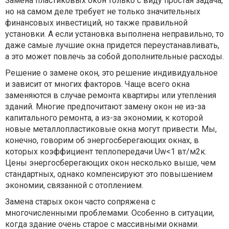
Замена пластиковых окон только с виду простая задача,
но на самом деле требует не только значительных
финансовых инвестиций, но также правильной
установки. А если установка выполнена неправильно, то
даже самые лучшие окна придется переустанавливать,
а это может повлечь за собой дополнительные расходы.
Решение о замене окон, это решение индивидуальное
и зависит от многих факторов. Чаще всего окна
заменяются в случае ремонта квартиры или утепления
зданий. Многие предпочитают замену окон не из-за
капитального ремонта, а из-за экономии, к которой
новые металлопластиковые окна могут привести. Мы,
конечно, говорим об энергосберегающих окнах, в
которых коэффициент теплопередачи Uw<1 вт/м2к.
Цены энергосберегающих окон несколько выше, чем
стандартных, однако компенсируют это повышением
экономии, связанной с отоплением.
Замена старых окон часто сопряжена с
многочисленными проблемами. Особенно в ситуации,
когда здание очень старое с массивными окнами.