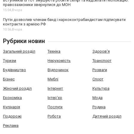
Вступників із ТОТ змушують робити селфі та надсилати геолокацію:
правозахисники звернулися до МОН
15:04,
Вчора
Путін дозволив членам банд і наркоконтрабандистам підписувати
контракти з армією РФ
10:56,
Вчора
Рубрики новин
Загальний розділ
Техніка
Здоров'я
Туризм
Нерухомість
Транспорт
Будівництво
Відпочинок
Розваги
Бізнес
Меблі
Спорт
Жіночий розділ
Інтернет
Культура
Економіка
Інтер'єр
Мода
Кулінарія
Послуги
Родина
Подорожі
Робота
Дитячий розділ
Реклама