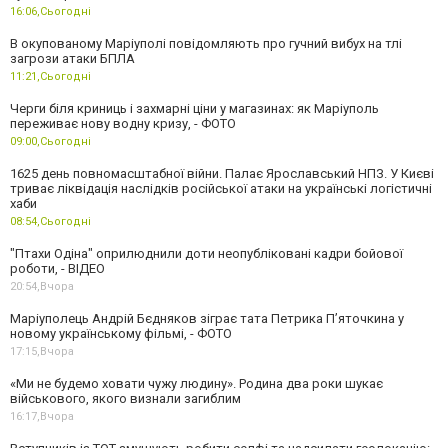
16:06,
Сьогодні
В окупованому Маріуполі повідомляють про гучний вибух на тлі
загрози атаки БПЛА
11:21,
Сьогодні
Черги біля криниць і захмарні ціни у магазинах: як Маріуполь
переживає нову водну кризу, - ФОТО
09:00,
Сьогодні
1625 день повномасштабної війни. Палає Ярославський НПЗ. У Києві
триває ліквідація наслідків російської атаки на українські логістичні
хаби
08:54,
Сьогодні
"Птахи Одіна" оприлюднили доти неопубліковані кадри бойової
роботи, - ВІДЕО
20:54,
Вчора
Маріуполець Андрій Бєдняков зіграє тата Петрика П’яточкина у
новому українському фільмі, - ФОТО
17:15,
Вчора
«Ми не будемо ховати чужу людину». Родина два роки шукає
військового, якого визнали загиблим
16:17,
Вчора