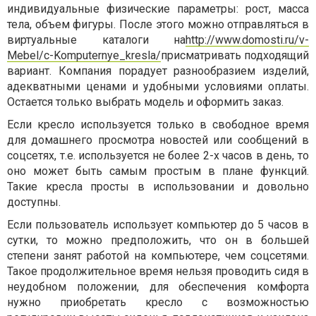
индивидуальные физические параметры: рост, масса
тела, объем фигуры. После этого можно отправляться в
виртуальные каталоги на
http://www.domosti.ru/v-
Mebel/c-Komputernye_kresla/
присматривать подходящий
вариант. Компания порадует разнообразием изделий,
адекватными ценами и удобными условиями оплаты.
Остается только выбрать модель и оформить заказ.
Если кресло используется только в свободное время
для домашнего просмотра новостей или сообщений в
соцсетях, т.е. используется не более 2-х часов в день, то
оно может быть самым простым в плане функций.
Такие кресла просты в использовании и довольно
доступны.
Если пользователь использует компьютер до 5 часов в
сутки, то можно предположить, что он в большей
степени занят работой на компьютере, чем соцсетями.
Такое продолжительное время нельзя проводить сидя в
неудобном положении, для обеспечения комфорта
нужно приобретать кресло с возможностью