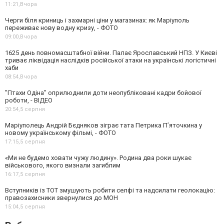
11:21,
Вчора
Черги біля криниць і захмарні ціни у магазинах: як Маріуполь
переживає нову водну кризу, - ФОТО
09:00,
Вчора
1625 день повномасштабної війни. Палає Ярославський НПЗ. У Києві
триває ліквідація наслідків російської атаки на українські логістичні
хаби
08:54,
Вчора
"Птахи Одіна" оприлюднили доти неопубліковані кадри бойової
роботи, - ВІДЕО
20:54,
5 серпня
Маріуполець Андрій Бєдняков зіграє тата Петрика П’яточкина у
новому українському фільмі, - ФОТО
17:15,
5 серпня
«Ми не будемо ховати чужу людину». Родина два роки шукає
військового, якого визнали загиблим
16:17,
5 серпня
Вступників із ТОТ змушують робити селфі та надсилати геолокацію:
правозахисники звернулися до МОН
15:04,
5 серпня