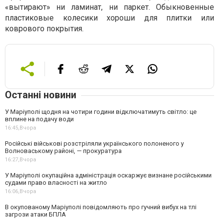
«вытирают» ни ламинат, ни паркет. Обыкновенные
пластиковые колесики хороши для плитки или
коврового покрытия.
Останні новини
У Маріуполі щодня на чотири години відключатимуть світло: це
вплине на подачу води
16:45,
Вчора
Російські військові розстріляли українського полоненого у
Волноваському районі, — прокуратура
16:27,
Вчора
У Маріуполі окупаційна адміністрація оскаржує визнане російськими
судами право власності на житло
16:06,
Вчора
В окупованому Маріуполі повідомляють про гучний вибух на тлі
загрози атаки БПЛА