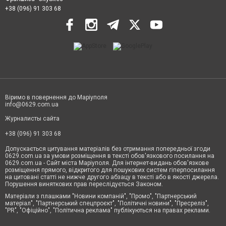
+38 (096) 91 303 68
Віримо в повернення до Маріуполя
info@0629.com.ua
Журналисты сайта
+38 (096) 91 303 68
Допускається цитування матеріалів без отримання попередньої згоди
0629.com.ua за умови розміщення в тексті обов'язкового посилання на
0629.com.ua - Сайт міста Маріуполя. Для інтернет-видань обов'язкове
розміщення прямого, відкритого для пошукових систем гіперпосилання
на цитовані статті не нижче другого абзацу в тексті або в якості джерела.
Порушення виняткових прав переслідується Законом.
Матеріали з плашками "Новини компаній", "Промо", "Партнерський
матеріал", "Партнерський спецпроєкт", "Політичні новини", "Пресреліз",
"PR", "Офіційно", "Політична реклама" публікуються на правах реклами.