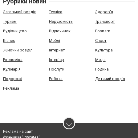
Рубрики новин
Загальний розділ
Техніка
Здоров'я
Туризм
Нерухомість
Транспорт
Будівництво
Відпочинок
Розваги
Бізнес
Меблі
Спорт
Жіночий розділ
Інтернет
Культура
Економіка
Інтер'єр
Мода
Кулінарія
Послуги
Родина
Подорожі
Робота
Дитячий розділ
Реклама
Реклама на сайті
Франшиза "CitySites"