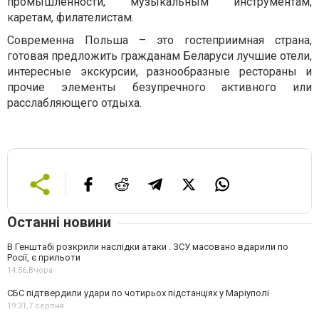
промышленности, музыкальным инструментам,
каретам, филателистам.
Современна Польша – это гостеприимная страна,
готовая предложить гражданам Беларуси лучшие отели,
интересные экскурсии, разнообразные рестораны и
прочие элементы безупречного активного или
расслабляющего отдыха.
Останні новини
В Генштабі розкрили наслідки атаки . ЗСУ масовано вдарили по
Росії, є прильоти
14:56,
Вчора
СБС підтвердили удари по чотирьох підстанціях у Маріуполі
19:31,
7 серпня