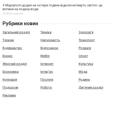
У Маріуполі щодня на чотири години відключатимуть світло: це
вплине на подачу води
16:45,
6 серпня
Рубрики новин
Загальний розділ
Техніка
Здоров'я
Туризм
Нерухомість
Транспорт
Будівництво
Відпочинок
Розваги
Бізнес
Меблі
Спорт
Жіночий розділ
Інтернет
Культура
Економіка
Інтер'єр
Мода
Кулінарія
Послуги
Родина
Подорожі
Робота
Дитячий розділ
Реклама