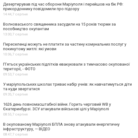
Дезертирував під час оборони Маріуполя і перейшов на бік РФ:
прикордоннику повідомили про підозру
14:44,
7 серпня
Волноваського священника засудили на 15 років тюрми за
пособництво окупантам
13:00,
7 серпня
Переселенці можуть не платити за частину комунальних послуг у
покинутому житлі: які умови
10:06,
7 серпня
П’ятьох українських підлітків евакуювали з тимчасово окупованої
території, - ФОТО
09:53,
7 серпня
У маріупольських школах триває набір учнів: як навчатимуться діти
та куди звертатися
09:35,
7 серпня
1626 день повномасштабної війни. Горить черговий WB у
Єкатеринбурзі. ЗСУ атакували військові цілі у Маріуполі
08:55,
7 серпня
В окупованому Маріуполі БПЛА знову атакували енергетичну
інфраструктуру, — ВІДЕО
08:47,
7 серпня