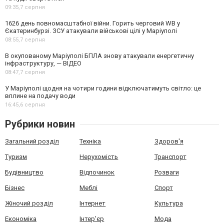
09:35,
7 серпня
1626 день повномасштабної війни. Горить черговий WB у
Єкатеринбурзі. ЗСУ атакували військові цілі у Маріуполі
08:55,
7 серпня
В окупованому Маріуполі БПЛА знову атакували енергетичну
інфраструктуру, — ВІДЕО
08:47,
7 серпня
У Маріуполі щодня на чотири години відключатимуть світло: це
вплине на подачу води
16:45,
6 серпня
Рубрики новин
Загальний розділ
Техніка
Здоров'я
Туризм
Нерухомість
Транспорт
Будівництво
Відпочинок
Розваги
Бізнес
Меблі
Спорт
Жіночий розділ
Інтернет
Культура
Економіка
Інтер'єр
Мода