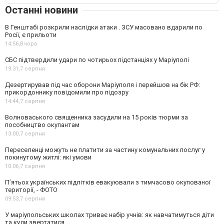
Останні новини
В Генштабі розкрили наслідки атаки . ЗСУ масовано вдарили по
Росії, є прильоти
14:56,
Вчора
СБС підтвердили удари по чотирьох підстанціях у Маріуполі
19:31,
7 серпня
Дезертирував під час оборони Маріуполя і перейшов на бік РФ:
прикордоннику повідомили про підозру
14:44,
7 серпня
Волноваського священника засудили на 15 років тюрми за
пособництво окупантам
13:00,
7 серпня
Переселенці можуть не платити за частину комунальних послуг у
покинутому житлі: які умови
10:06,
7 серпня
П’ятьох українських підлітків евакуювали з тимчасово окупованої
території, - ФОТО
09:53,
7 серпня
У маріупольських школах триває набір учнів: як навчатимуться діти
та куди звертатися