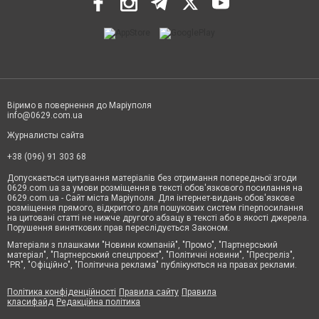
Віримо в повернення до Маріуполя
info@0629.com.ua
Журналисты сайта
+38 (096) 91 303 68
Допускається цитування матеріалів без отримання попередньої згоди
0629.com.ua за умови розміщення в тексті обов'язкового посилання на
0629.com.ua - Сайт міста Маріуполя. Для інтернет-видань обов'язкове
розміщення прямого, відкритого для пошукових систем гіперпосилання
на цитовані статті не нижче другого абзацу в тексті або в якості джерела.
Порушення виняткових прав переслідується Законом.
Матеріали з плашками "Новини компаній", "Промо", "Партнерський
матеріал", "Партнерський спецпроєкт", "Політичні новини", "Пресреліз",
"PR", "Офіційно", "Політична реклама" публікуються на правах реклами.
Політика конфіденційності
Правила сайту
Правила
класифайд
Редакційна політика