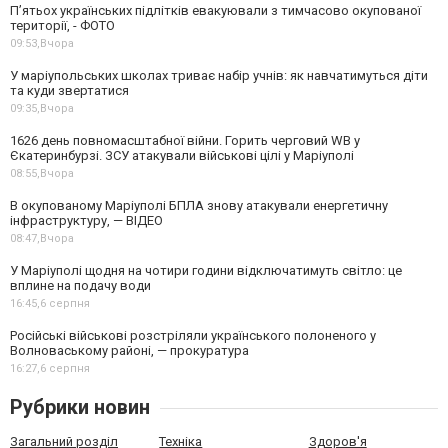
П’ятьох українських підлітків евакуювали з тимчасово окупованої
території, - ФОТО
09:53,
Вчора
У маріупольських школах триває набір учнів: як навчатимуться діти
та куди звертатися
09:35,
Вчора
1626 день повномасштабної війни. Горить черговий WB у
Єкатеринбурзі. ЗСУ атакували військові цілі у Маріуполі
08:55,
Вчора
В окупованому Маріуполі БПЛА знову атакували енергетичну
інфраструктуру, — ВІДЕО
08:47,
Вчора
У Маріуполі щодня на чотири години відключатимуть світло: це
вплине на подачу води
16:45,
6 серпня
Російські військові розстріляли українського полоненого у
Волноваському районі, — прокуратура
16:27,
6 серпня
Рубрики новин
Загальний розділ
Техніка
Здоров'я