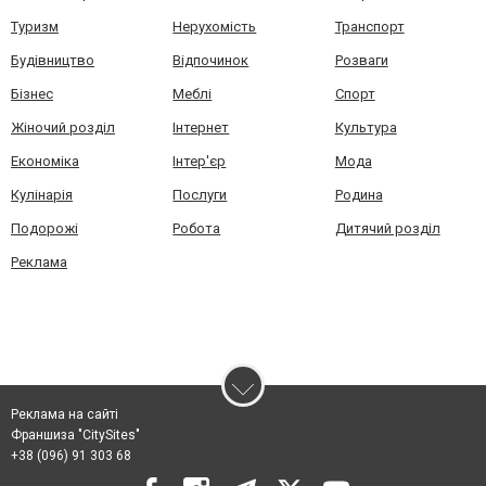
Туризм
Нерухомість
Транспорт
Будівництво
Відпочинок
Розваги
Бізнес
Меблі
Спорт
Жіночий розділ
Інтернет
Культура
Економіка
Інтер'єр
Мода
Кулінарія
Послуги
Родина
Подорожі
Робота
Дитячий розділ
Реклама
Реклама на сайті
Франшиза "CitySites"
+38 (096) 91 303 68