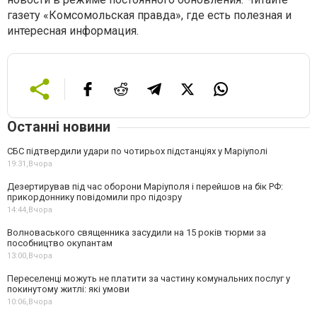
газету «Комсомольская правда», где есть полезная и
интересная информация.
Останні новини
СБС підтвердили удари по чотирьох підстанціях у Маріуполі
19:31,
Вчора
Дезертирував під час оборони Маріуполя і перейшов на бік РФ:
прикордоннику повідомили про підозру
14:44,
Вчора
Волноваського священника засудили на 15 років тюрми за
пособництво окупантам
13:00,
Вчора
Переселенці можуть не платити за частину комунальних послуг у
покинутому житлі: які умови
10:06,
Вчора