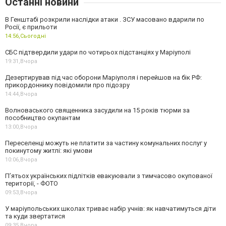
Останні новини
В Генштабі розкрили наслідки атаки . ЗСУ масовано вдарили по
Росії, є прильоти
14:56,
Сьогодні
СБС підтвердили удари по чотирьох підстанціях у Маріуполі
19:31,
Вчора
Дезертирував під час оборони Маріуполя і перейшов на бік РФ:
прикордоннику повідомили про підозру
14:44,
Вчора
Волноваського священника засудили на 15 років тюрми за
пособництво окупантам
13:00,
Вчора
Переселенці можуть не платити за частину комунальних послуг у
покинутому житлі: які умови
10:06,
Вчора
П’ятьох українських підлітків евакуювали з тимчасово окупованої
території, - ФОТО
09:53,
Вчора
У маріупольських школах триває набір учнів: як навчатимуться діти
та куди звертатися
09:35,
Вчора