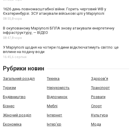
1626 день повномасштабної війни. Горить черговий WB у
Єкатеринбурзі. ЗСУ атакували військові цілі у Маріуполі
08:55,
Вчора
В окупованому Маріуполі БПЛА знову атакували енергетичну
інфраструктуру, — ВІДЕО
08:47,
Вчора
У Маріуполі щодня на чотири години відключатимуть світло: це
вплине на подачу води
16:45,
6 серпня
Рубрики новин
Загальний розділ
Техніка
Здоров'я
Туризм
Нерухомість
Транспорт
Будівництво
Відпочинок
Розваги
Бізнес
Меблі
Спорт
Жіночий розділ
Інтернет
Культура
Економіка
Інтер'єр
Мода