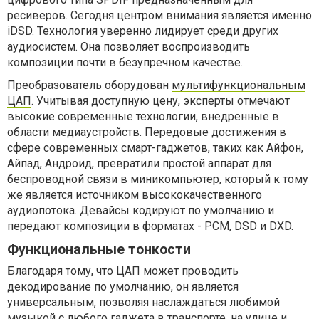
ресиверов. Сегодня центром внимания является именно
iDSD. Технология уверенно лидирует среди других
аудиосистем. Она позволяет воспроизводить
композиции почти в безупречном качестве.
Преобразователь оборудован
мультифункциональным
ЦАП
. Учитывая доступную цену, эксперты отмечают
высокие современные технологии, внедренные в
области медиаустройств. Передовые достижения в
сфере современных смарт-гаджетов, таких как Айфон,
Айпад, Андроид, превратили простой аппарат для
беспроводной связи в миникомпьютер, который к тому
же является источником высококачественного
аудиопотока. Девайсы кодируют по умолчанию и
передают композиции в форматах - PCM, DSD и DXD.
Функциональные тонкости
Благодаря тому, что ЦАП может проводить
декодирование по умолчанию, он является
универсальным, позволяя наслаждаться любимой
музыкой с любого гаджета в транспорте, на улице и