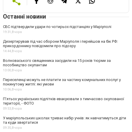
Останні новини
СБС підтвердили удари по чотирьох підстанціях у Маріуполі
19:31,
Вчора
Дезертирував під час оборони Маріуполя і перейшов на бік РФ:
прикордоннику повідомили про підозру
14:44,
Вчора
Волноваського священника засудили на 15 років тюрми за
пособництво окупантам
13:00,
Вчора
Переселенці можуть не платити за частину комунальних послуг у
покинутому житлі: які умови
10:06,
Вчора
П’ятьох українських підлітків евакуювали з тимчасово окупованої
території, - ФОТО
09:53,
Вчора
У маріупольських школах триває набір учнів: як навчатимуться діти
та куди звертатися
09:35,
Вчора