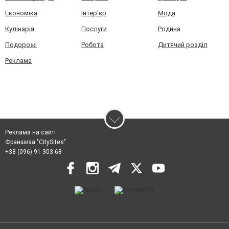
Економіка
Інтер'єр
Мода
Кулінарія
Послуги
Родина
Подорожі
Робота
Дитячий розділ
Реклама
Реклама на сайті
Франшиза "CitySites"
+38 (096) 91 303 68