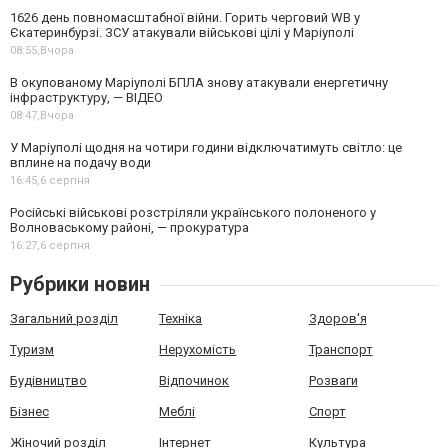
1626 день повномасштабної війни. Горить черговий WB у
Єкатеринбурзі. ЗСУ атакували військові цілі у Маріуполі
08:55,
Вчора
В окупованому Маріуполі БПЛА знову атакували енергетичну
інфраструктуру, — ВІДЕО
08:47,
Вчора
У Маріуполі щодня на чотири години відключатимуть світло: це
вплине на подачу води
16:45,
6 серпня
Російські військові розстріляли українського полоненого у
Волноваському районі, — прокуратура
16:27,
6 серпня
Рубрики новин
Загальний розділ
Техніка
Здоров'я
Туризм
Нерухомість
Транспорт
Будівництво
Відпочинок
Розваги
Бізнес
Меблі
Спорт
Жіночий розділ
Інтернет
Культура