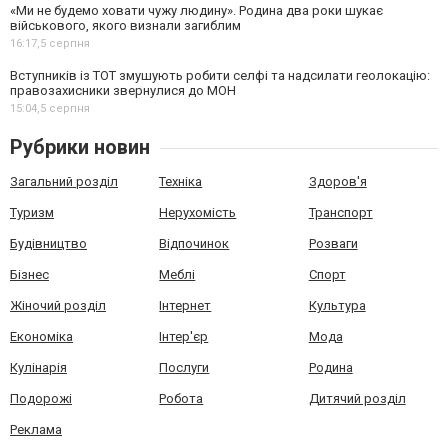
«Ми не будемо ховати чужу людину». Родина два роки шукає
військового, якого визнали загиблим
16:17,
5 серпня
Вступників із ТОТ змушують робити селфі та надсилати геолокацію:
правозахисники звернулися до МОН
15:04,
5 серпня
Рубрики новин
Загальний розділ
Техніка
Здоров'я
Туризм
Нерухомість
Транспорт
Будівництво
Відпочинок
Розваги
Бізнес
Меблі
Спорт
Жіночий розділ
Інтернет
Культура
Економіка
Інтер'єр
Мода
Кулінарія
Послуги
Родина
Подорожі
Робота
Дитячий розділ
Реклама