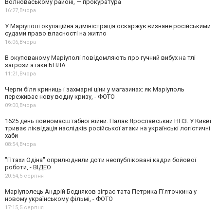
Волноваському районі, — прокуратура
16:27,
Вчора
У Маріуполі окупаційна адміністрація оскаржує визнане російськими
судами право власності на житло
16:06,
Вчора
В окупованому Маріуполі повідомляють про гучний вибух на тлі
загрози атаки БПЛА
11:21,
Вчора
Черги біля криниць і захмарні ціни у магазинах: як Маріуполь
переживає нову водну кризу, - ФОТО
09:00,
Вчора
1625 день повномасштабної війни. Палає Ярославський НПЗ. У Києві
триває ліквідація наслідків російської атаки на українські логістичні
хаби
08:54,
Вчора
"Птахи Одіна" оприлюднили доти неопубліковані кадри бойової
роботи, - ВІДЕО
20:54,
5 серпня
Маріуполець Андрій Бєдняков зіграє тата Петрика П’яточкина у
новому українському фільмі, - ФОТО
17:15,
5 серпня