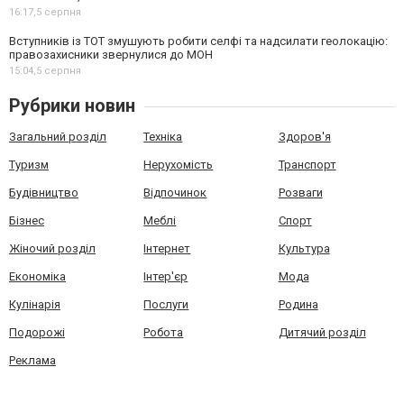
16:17,
5 серпня
Вступників із ТОТ змушують робити селфі та надсилати геолокацію:
правозахисники звернулися до МОН
15:04,
5 серпня
Рубрики новин
Загальний розділ
Техніка
Здоров'я
Туризм
Нерухомість
Транспорт
Будівництво
Відпочинок
Розваги
Бізнес
Меблі
Спорт
Жіночий розділ
Інтернет
Культура
Економіка
Інтер'єр
Мода
Кулінарія
Послуги
Родина
Подорожі
Робота
Дитячий розділ
Реклама