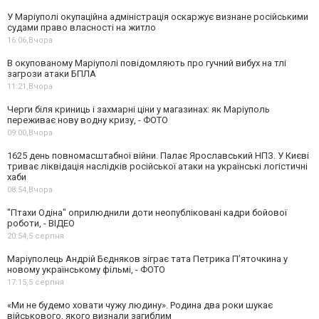
У Маріуполі окупаційна адміністрація оскаржує визнане російськими
судами право власності на житло
16:06,
Вчора
В окупованому Маріуполі повідомляють про гучний вибух на тлі
загрози атаки БПЛА
11:21,
Вчора
Черги біля криниць і захмарні ціни у магазинах: як Маріуполь
переживає нову водну кризу, - ФОТО
09:00,
Вчора
1625 день повномасштабної війни. Палає Ярославський НПЗ. У Києві
триває ліквідація наслідків російської атаки на українські логістичні
хаби
08:54,
Вчора
"Птахи Одіна" оприлюднили доти неопубліковані кадри бойової
роботи, - ВІДЕО
20:54,
5 серпня
Маріуполець Андрій Бєдняков зіграє тата Петрика П’яточкина у
новому українському фільмі, - ФОТО
17:15,
5 серпня
«Ми не будемо ховати чужу людину». Родина два роки шукає
військового, якого визнали загиблим