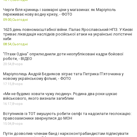
Черги біля криниць і захмарні ціни у магазинах: як Маріуполь
переживає нову водну кризу, - ФОТО
09:00,
Сьогодні
1625 день повномасштабної війни. Палає Ярославський НПЗ. У Києві
триває ліквідація наслідків російської атаки на українські логістичні
хаби
08:54,
Сьогодні
"Птахи Одіна" оприлюднили доти неопубліковані кадри бойової
роботи, - ВІДЕО
20:54,
Вчора
Маріуполець Андрій Бєдняков зіграє тата Петрика П’яточкина у
новому українському фільмі, - ФОТО
17:15,
Вчора
«Ми не будемо ховати чужу людину». Родина два роки шукає
військового, якого визнали загиблим
16:17,
Вчора
Вступників із ТОТ змушують робити селфі та надсилати геолокацію:
правозахисники звернулися до МОН
15:04,
Вчора
Путін дозволив членам банд і наркоконтрабандистам підписувати