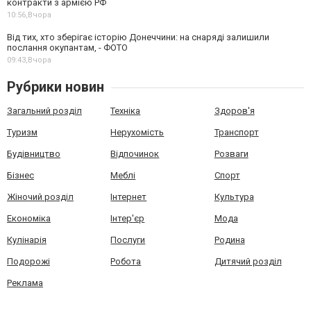
контракти з армією РФ
10:56,
Вчора
Від тих, хто зберігає історію Донеччини: на снаряді залишили
послання окупантам, - ФОТО
09:43,
Вчора
Рубрики новин
Загальний розділ
Техніка
Здоров'я
Туризм
Нерухомість
Транспорт
Будівництво
Відпочинок
Розваги
Бізнес
Меблі
Спорт
Жіночий розділ
Інтернет
Культура
Економіка
Інтер'єр
Мода
Кулінарія
Послуги
Родина
Подорожі
Робота
Дитячий розділ
Реклама