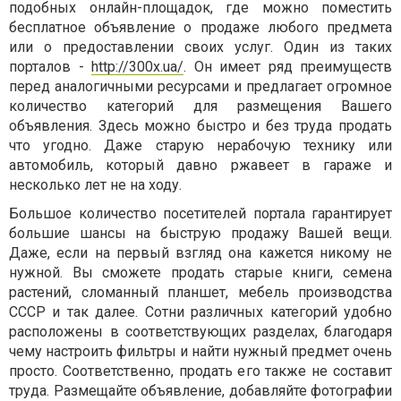
подобных онлайн-площадок, где можно поместить
бесплатное объявление о продаже любого предмета
или о предоставлении своих услуг. Один из таких
порталов -
http://300x.ua/
. Он имеет ряд преимуществ
перед аналогичными ресурсами и предлагает огромное
количество категорий для размещения Вашего
объявления. Здесь можно быстро и без труда продать
что угодно. Даже старую нерабочую технику или
автомобиль, который давно ржавеет в гараже и
несколько лет не на ходу.
Большое количество посетителей портала гарантирует
большие шансы на быструю продажу Вашей вещи.
Даже, если на первый взгляд она кажется никому не
нужной. Вы сможете продать старые книги, семена
растений, сломанный планшет, мебель производства
СССР и так далее. Сотни различных категорий удобно
расположены в соответствующих разделах, благодаря
чему настроить фильтры и найти нужный предмет очень
просто. Соответственно, продать его также не составит
труда. Размещайте объявление, добавляйте фотографии