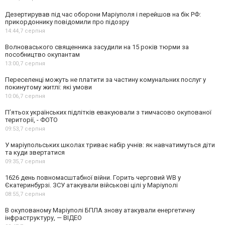
Дезертирував під час оборони Маріуполя і перейшов на бік РФ:
прикордоннику повідомили про підозру
14:44,
7 серпня
Волноваського священника засудили на 15 років тюрми за
пособництво окупантам
13:00,
7 серпня
Переселенці можуть не платити за частину комунальних послуг у
покинутому житлі: які умови
10:06,
7 серпня
П’ятьох українських підлітків евакуювали з тимчасово окупованої
території, - ФОТО
09:53,
7 серпня
У маріупольських школах триває набір учнів: як навчатимуться діти
та куди звертатися
09:35,
7 серпня
1626 день повномасштабної війни. Горить черговий WB у
Єкатеринбурзі. ЗСУ атакували військові цілі у Маріуполі
08:55,
7 серпня
В окупованому Маріуполі БПЛА знову атакували енергетичну
інфраструктуру, — ВІДЕО