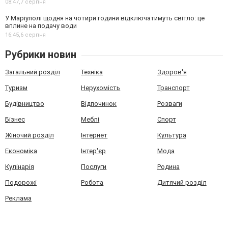
08:47,
7 серпня
У Маріуполі щодня на чотири години відключатимуть світло: це
вплине на подачу води
16:45,
6 серпня
Рубрики новин
Загальний розділ
Техніка
Здоров'я
Туризм
Нерухомість
Транспорт
Будівництво
Відпочинок
Розваги
Бізнес
Меблі
Спорт
Жіночий розділ
Інтернет
Культура
Економіка
Інтер'єр
Мода
Кулінарія
Послуги
Родина
Подорожі
Робота
Дитячий розділ
Реклама