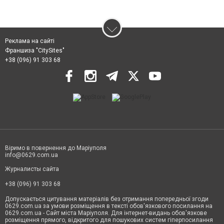
Реклама на сайті
Франшиза "CitySites"
+38 (096) 91 303 68
Віримо в повернення до Маріуполя
info@0629.com.ua
Журналисты сайта
+38 (096) 91 303 68
Допускається цитування матеріалів без отримання попередньої згоди
0629.com.ua за умови розміщення в тексті обов'язкового посилання на
0629.com.ua - Сайт міста Маріуполя. Для інтернет-видань обов'язкове
розміщення прямого, відкритого для пошукових систем гіперпосилання