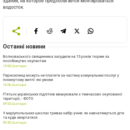
здания, на которое предполагается монтироваться
водосток.
Останні новини
Волноваського священника засудили на 15 років тюрми за
пособництво окупантам
13:00,
Сьогодні
Переселенці можуть не платити за частину комунальних послуг у
покинутому житлі: які умови
10:06,
Сьогодні
П’ятьох українських підлітків евакуювали з тимчасово окупованої
території, - ФОТО
09:53,
Сьогодні
У маріупольських школах триває набір учнів: як навчатимуться діти
та куди звертатися
09:35,
Сьогодні