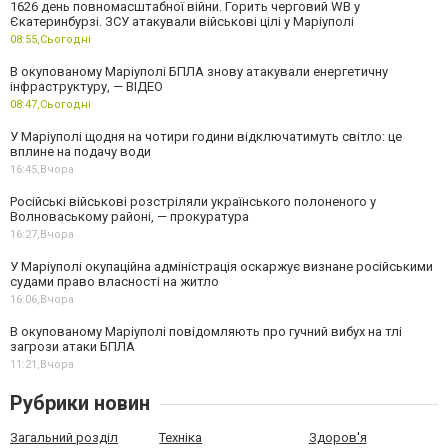
1626 день повномасштабної війни. Горить черговий WB у
Єкатеринбурзі. ЗСУ атакували військові цілі у Маріуполі
08:55,
Сьогодні
В окупованому Маріуполі БПЛА знову атакували енергетичну
інфраструктуру, — ВІДЕО
08:47,
Сьогодні
У Маріуполі щодня на чотири години відключатимуть світло: це
вплине на подачу води
16:45,
Вчора
Російські військові розстріляли українського полоненого у
Волноваському районі, — прокуратура
16:27,
Вчора
У Маріуполі окупаційна адміністрація оскаржує визнане російськими
судами право власності на житло
16:06,
Вчора
В окупованому Маріуполі повідомляють про гучний вибух на тлі
загрози атаки БПЛА
11:21,
Вчора
Рубрики новин
Загальний розділ
Техніка
Здоров'я