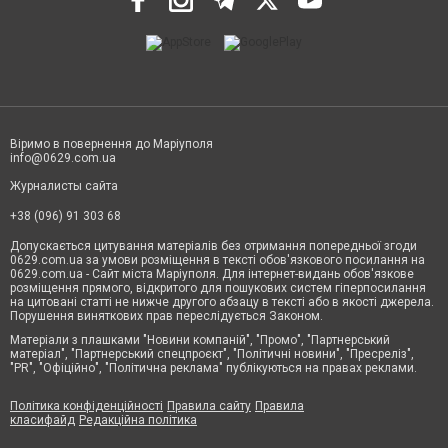
Віримо в повернення до Маріуполя
info@0629.com.ua
Журналисты сайта
+38 (096) 91 303 68
Допускається цитування матеріалів без отримання попередньої згоди
0629.com.ua за умови розміщення в тексті обов'язкового посилання на
0629.com.ua - Сайт міста Маріуполя. Для інтернет-видань обов'язкове
розміщення прямого, відкритого для пошукових систем гіперпосилання
на цитовані статті не нижче другого абзацу в тексті або в якості джерела.
Порушення виняткових прав переслідується Законом.
Матеріали з плашками "Новини компаній", "Промо", "Партнерський
матеріал", "Партнерський спецпроєкт", "Політичні новини", "Пресреліз",
"PR", "Офіційно", "Політична реклама" публікуються на правах реклами.
Політика конфіденційності
Правила сайту
Правила
класифайд
Редакційна політика