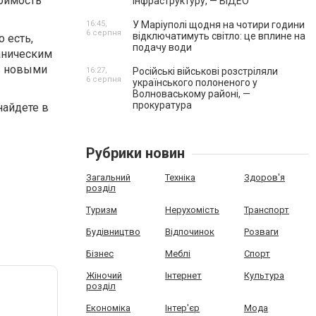
тоимость
інфраструктуру, — ВІДЕО
16:45,
У Маріуполі щодня на чотири години
6 серпня
відключатимуть світло: це вплине на
 есть,
подачу води
аническим
ть новыми
16:27,
Російські військові розстріляли
6 серпня
українського полоненого у
Волноваському районі, —
прокуратура
найдете в
Рубрики новин
Загальний
Техніка
Здоров'я
розділ
Туризм
Нерухомість
Транспорт
Будівництво
Відпочинок
Розваги
Бізнес
Меблі
Спорт
Жіночий
Інтернет
Культура
розділ
Економіка
Інтер'єр
Мода