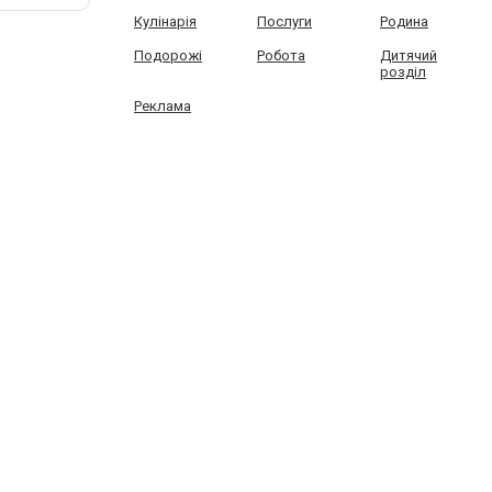
Кулінарія
Послуги
Родина
Подорожі
Робота
Дитячий
розділ
Реклама