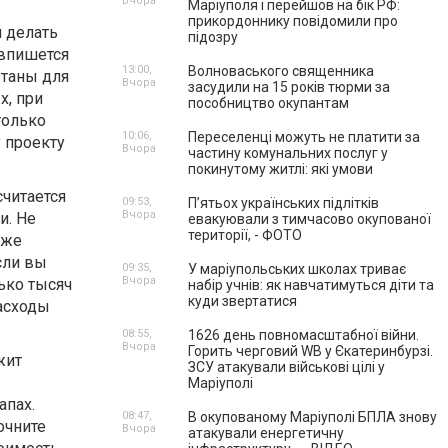
Вчора
Маріуполя і перейшов на бік РФ:
прикордоннику повідомили про
и делать
підозру
 впишется
13:00,
Волноваського священника
отаны для
Вчора
засудили на 15 років тюрми за
х, при
пособництво окупантам
только
10:06,
Переселенці можуть не платити за
 проекту
Вчора
частину комунальних послуг у
покинутому житлі: які умови
читается
09:53,
П’ятьох українських підлітків
Вчора
и. Не
евакуювали з тимчасово окупованої
території, - ФОТО
оже
сли вы
09:35,
У маріупольських школах триває
Вчора
ько тысяч
набір учнів: як навчатимуться діти та
куди звертатися
расходы
08:55,
1626 день повномасштабної війни.
Вчора
Горить черговий WB у Єкатеринбурзі.
жит
ЗСУ атакували військові цілі у
Маріуполі
апах.
08:47,
В окупованому Маріуполі БПЛА знову
очните
Вчора
атакували енергетичну