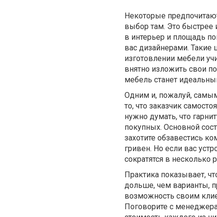
Некоторые предпочитают 
выбор там. Это быстрее 
в интерьер и площадь п
вас дизайнерами. Такие ш
изготовлении мебели учи
внятно изложить свои по
мебель станет идеальн
Одним и, пожалуй, самы
то, что заказчик самост
нужно думать, что гарни
покупных. Основной сост
захотите обзавестись ко
гривен. Но если вас уст
сократятся в несколько р
Практика показывает, чт
дольше, чем варианты, 
возможность своим клиен
Поговорите с менеджера