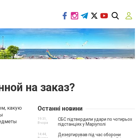
нной на заказ?
Останні новини
ом, какую
ты
19:31,
СБС підтвердили удари по чотирьох
редметы
Вчора
підстанціях у Маріуполі
14:44,
Дезертирував під час оборони