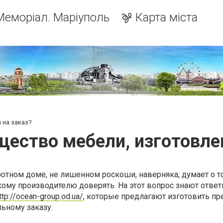
Меморіал. Маріуполь
Карта міста
 на заказ?
ество мебели, изготовле
 уютном доме, не лишенном роскоши, наверняка, думает о т
кому производителю доверять. На этот вопрос знают отве
ttp://ocean-group.od.ua/
, которые предлагают изготовить п
ьному заказу.