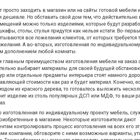
просто заходить в магазин или на сайты готовой мебели 
и дешевле. Но обставить свой дом тем, что действительно
омещений можно только изделиями, которые будут разраб
кафы, столы, стулья придутся как нельзя кстати. Во-первы
тываются все пожелания клиентов, от которых требуется 
желания. А во-вторых, изготовленная по индивидуальному
ым дополнением любой комнаты.
м главным преимуществом изготовления мебели на заказ с
оятельно выбирает материалы для своей будущей обстановк
тур или отдельные предметы интерьера стоят намного дор
авляющей стоимости как раз и будет материал. Конечно, е
модом из красного дерева, то готовьтесь выложить нескол
роит изделие из столь популярных ДСП или МДФ, то ваши 
аз.
о изготовленная по индивидуальному проекту мебель, слу
приобретенные в магазине. Некоторые изготовители дают
там контролировать процесс изготовления на всех его эт
ми компании, обговорите с ними возможные варианты, ут