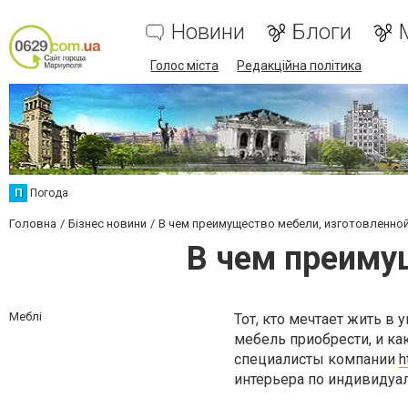
Новини
Блоги
Голос міста
Редакційна політика
П
Погода
Головна
Бізнес новини
В чем преимущество мебели, изготовленной
В чем преимущ
Меблі
Тот, кто мечтает жить в
мебель приобрести, и ка
специалисты компании
h
интерьера по индивидуал