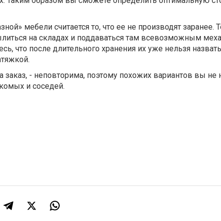
их. Таким образом вы сможете определить оптимальную с
ой» мебели считается то, что ее не производят заранее. То
литься на складах и поддаваться там всевозможным мех
сь, что после длительного хранения их уже нельзя назва
атяжкой.
а заказ, - неповторима, поэтому похожих вариантов вы не 
акомых и соседей.